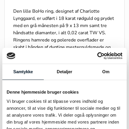
Den lille BoHo ring, designet af Charlotte
Lynggaard, er udført i 18 karat rødguld og prydet
med en grå månesten på 9 x 13 mm samt tre
håndsatte diamanter, i alt 0,02 carat TW VS.
Ringens hamrede og polerede overflader er
skabt i hånden af dygtige mesterguldsmede og
bærer tydeligt præg af det fine håndværk. Som
en del af BoHo kollektionen hylder designet
naturens uperfekte skønhed.
Samtykke
Detaljer
Om
Bemærk, at hver månesten er et naturligt og
unikt materiale – variationer i farve og
Denne hjemmeside bruger cookies
individuelle indeslutninger er en del af stenens
Vi bruger cookies til at tilpasse vores indhold og
særlige karakter.
annoncer, til at vise dig funktioner til sociale medier og til
at analysere vores trafik. Vi deler også oplysninger om
Produktbillederne viser et eksempel og
din brug af vores hjemmeside med vores partnere inden
repræsenterer ikke nødvendigvis præcis den
for sociale medier, annonceringspartnere og