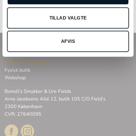
øreringe – A2685-301
kr.
5.698,00
kr.
1.900,00
TILFØJ TIL KURV
TILFØJ TIL KURV
TILLAD VALGTE
AFVIS
INFO
Tilmeld kundeklub
Fysisk butik
Webshop
Bonell’s Smykker & Ure Fields
Arne Jacobsens Allé 12, butik 105 C/O Field’s
2300 København
CVR: 27640095