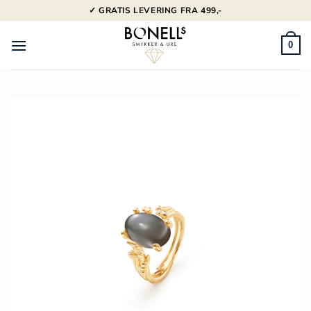
Fortsæt
✓ GRATIS LEVERING FRA 499,-
til
indhold
0