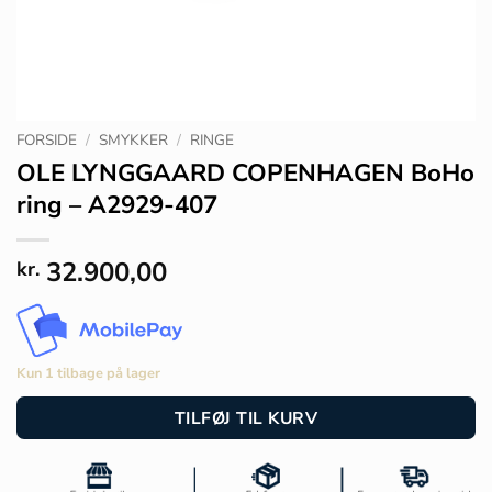
FORSIDE
/
SMYKKER
/
RINGE
OLE LYNGGAARD COPENHAGEN BoHo
ring – A2929-407
32.900,00
kr.
Kun 1 tilbage på lager
TILFØJ TIL KURV