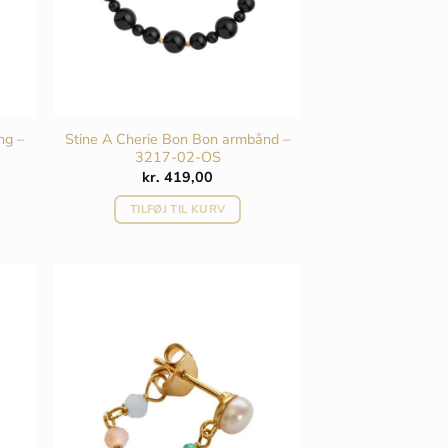
ng –
Stine A Cherie Bon Bon armbånd –
3217-02-OS
kr.
419,00
TILFØJ TIL KURV