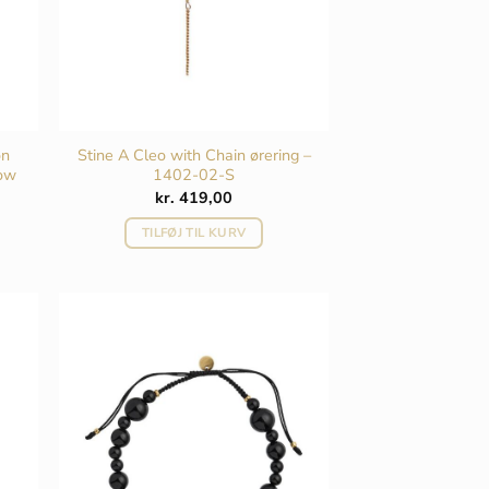
on
Stine A Cleo with Chain ørering –
low
1402-02-S
kr.
419,00
TILFØJ TIL KURV