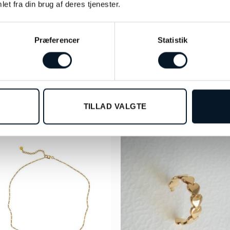
et fra din brug af deres tjenester.
Præferencer
Statistik
ne A Callas Y-shape halskæde –
Stine A Love Drop armbånd 
2064-02-OS
3223-02-OS
kr.
679,00
kr.
419,00
TILFØJ TIL KURV
TILFØJ TIL KURV
TILLAD VALGTE