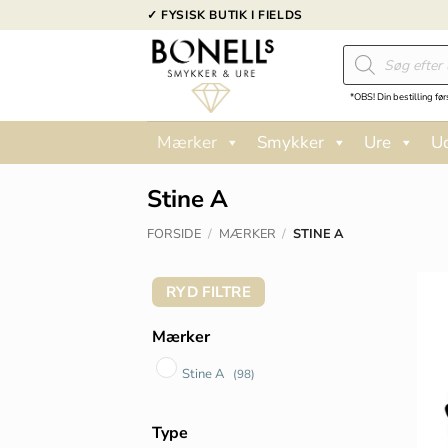
Fortsæt
✓ FYSISK BUTIK I FIELDS
til
Products
indhold
search
*OBS! Din bestilling før
Mærker
Smykker
Ure
U
Stine A
FORSIDE
/
MÆRKER
/
STINE A
RYD FILTRE
Mærker
Stine A
(98)
Type