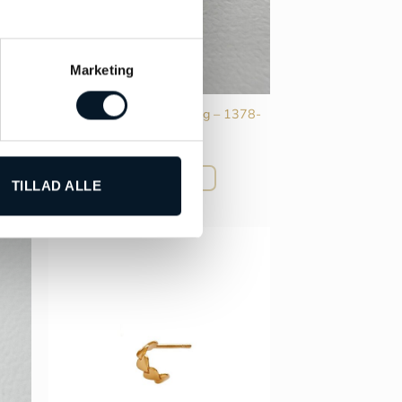
Marketing
–
Stine A Câlin Câlin ørering – 1378-
02-S
kr.
419,00
TILFØJ TIL KURV
TILLAD ALLE