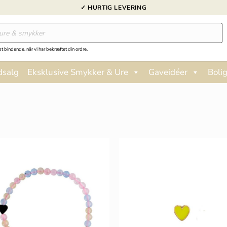
✓ HURTIG LEVERING
st bindende, når vi har bekræftet din ordre.
dsalg
Eksklusive Smykker & Ure
Gaveidéer
Bolig