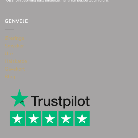
*OBS! Din bestilling først bindende, når vi har bekræftet din ordre.
GENVEJE
Øreringe
Smykker
Ure
Halskæde
Gavekort
Blog