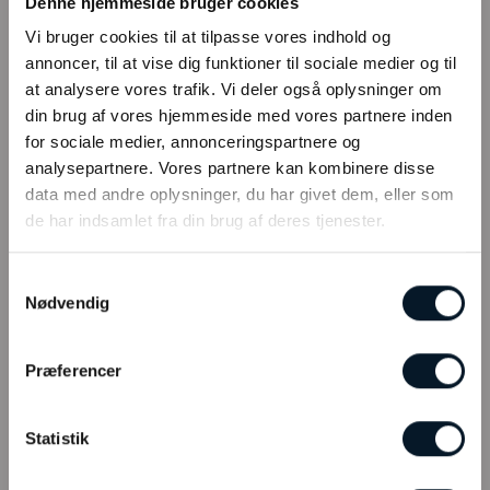
Denne hjemmeside bruger cookies
Tilmeld kundeklub
Vi bruger cookies til at tilpasse vores indhold og
Fysisk butik
annoncer, til at vise dig funktioner til sociale medier og til
Webshop
at analysere vores trafik. Vi deler også oplysninger om
din brug af vores hjemmeside med vores partnere inden
Bonell’s Smykker & Ure Fields
for sociale medier, annonceringspartnere og
Arne Jacobsens Allé 12, butik 105 C/O Field’s
analysepartnere. Vores partnere kan kombinere disse
2300 København
data med andre oplysninger, du har givet dem, eller som
CVR: 27640095
de har indsamlet fra din brug af deres tjenester.
Samtykkevalg
Nødvendig
ÅBNINGSTIDER & KONTAKT
Præferencer
Man-fre. – 10.00-20.00
Statistik
Lør. – 10.00-20.00
Søn. – 12.00-18.00