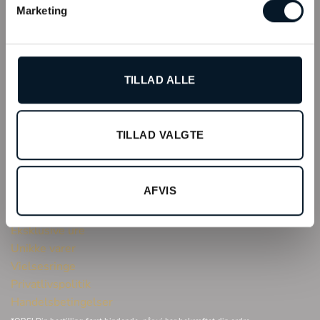
Marketing
Tlf:
32 62 06 45
E-mail:
info@bonells.dk
Marketing:
marketing@bonells.dk
TILLAD ALLE
Ledige stillinger
TILLAD VALGTE
POPULÆRE SIDER
Huller i ørerne
AFVIS
Sælg guld & sølv
Reparation af smykker & ure
Eksklusive ure
Unikke varer
Vielsesringe
Privatlivspolitik
Handelsbetingelser