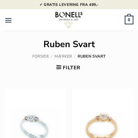
Fortsæt
✓ GRATIS LEVERING FRA 499,-
til
indhold
0
Ruben Svart
FORSIDE
/
MÆRKER
/
RUBEN SVART
FILTER