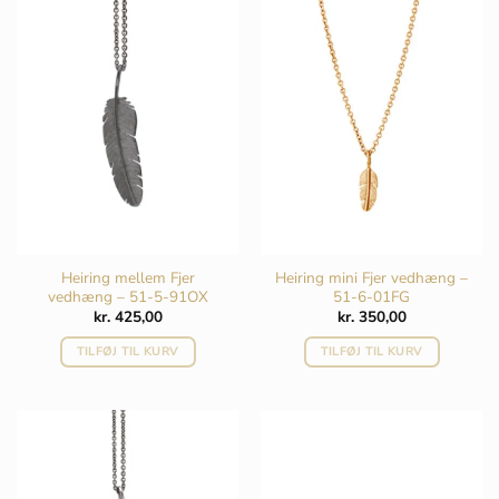
Heiring mellem Fjer
Heiring mini Fjer vedhæng –
vedhæng – 51-5-91OX
51-6-01FG
kr.
425,00
kr.
350,00
TILFØJ TIL KURV
TILFØJ TIL KURV