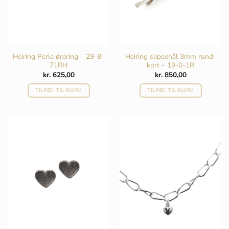
Heiring Perle ørering – 29-8-
Heiring slipsenål 3mm rund-
71RH
kort – 19-0-1R
kr.
625,00
kr.
850,00
TILFØJ TIL KURV
TILFØJ TIL KURV