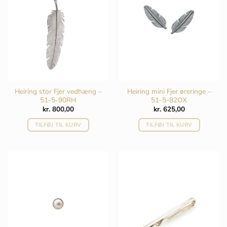
Heiring stor Fjer vedhæng –
Heiring mini Fjer øreringe –
51-5-90RH
51-5-82OX
kr.
800,00
kr.
625,00
TILFØJ TIL KURV
TILFØJ TIL KURV