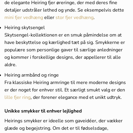
de elegante Heiring fjer øreringe, der med deres fine
detaljer udstråler lethed og ynde. Se eksempelvis dette
mini fjer vedhæng
eller
stor fjer vedhæng
.
Heiring skytsengel
Skytsengel-kollektionen er en smuk påmindelse om at
have beskyttelse og kærlighed tæt på sig. Smykkerne er
populære som personlige gaver til særlige anledninger
og kommer i forskellige designs, der appellerer til alle
aldre.
Heiring armbånd og ringe
Fra klassiske Heiring armringe til mere moderne designs
er der noget for enhver stil. Et særligt smukt valg er den
lille fjer ring
, der forener elegance med et unikt udtryk.
Unikke smykker til enhver lejlighed
Heirings smykker er ideelle som gaveidéer, der vækker
glæde og begejstring. Om det er til fødselsdage,