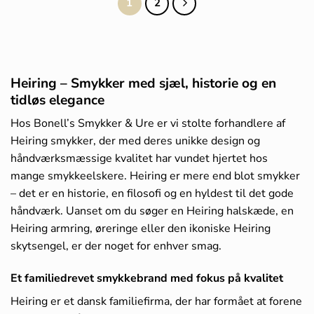
1
2
Heiring – Smykker med sjæl, historie og en
tidløs elegance
Hos Bonell’s Smykker & Ure er vi stolte forhandlere af
Heiring smykker, der med deres unikke design og
håndværksmæssige kvalitet har vundet hjertet hos
mange smykkeelskere. Heiring er mere end blot smykker
– det er en historie, en filosofi og en hyldest til det gode
håndværk. Uanset om du søger en Heiring halskæde, en
Heiring armring, øreringe eller den ikoniske Heiring
skytsengel, er der noget for enhver smag.
Et familiedrevet smykkebrand med fokus på kvalitet
Heiring er et dansk familiefirma, der har formået at forene