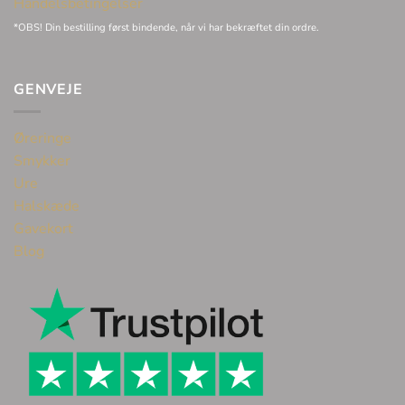
Handelsbetingelser
*OBS! Din bestilling først bindende, når vi har bekræftet din ordre.
GENVEJE
Øreringe
Smykker
Ure
Halskæde
Gavekort
Blog