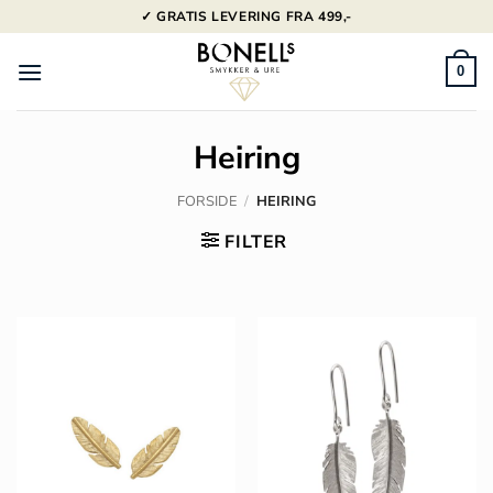
Fortsæt
✓ GRATIS LEVERING FRA 499,-
til
indhold
0
Heiring
FORSIDE
/
HEIRING
FILTER