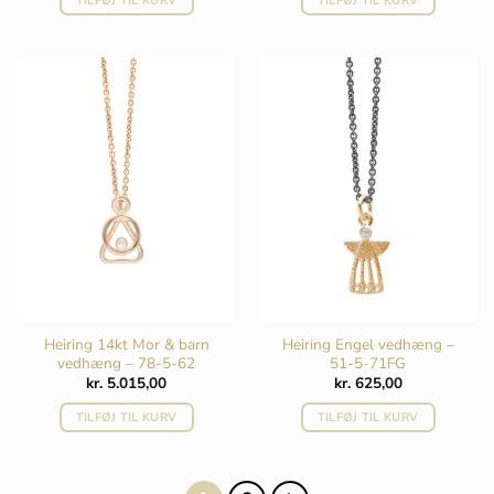
TILFØJ TIL KURV
TILFØJ TIL KURV
Heiring 14kt Mor & barn
Heiring Engel vedhæng –
vedhæng – 78-5-62
51-5-71FG
kr.
5.015,00
kr.
625,00
TILFØJ TIL KURV
TILFØJ TIL KURV