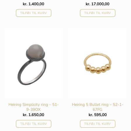
kr.
1.400,00
kr.
17.000,00
TILFØJ TIL KURV
TILFØJ TIL KURV
Heiring Simplicity ring – 51-
Heiring 5 Bullet ring – 52-1-
9-39OX
67FG
kr.
1.650,00
kr.
595,00
TILFØJ TIL KURV
TILFØJ TIL KURV