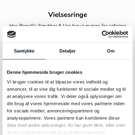
Vielsesringe
Hos Bonell’s Smykker & Ure har vi mange års erfaring
med finde de helt rigtige vielsesringe til forlovede
brudepar. Vi har et bredt udvalg af både vielsesringe i
sølv, vielsesringe guld (rødguld, rosaguld, vielsesringe i
Samtykke
Detaljer
Om
hvidguld) og vielsesringe i titanium. I vores fysiske butik
har vi et stort udvalg af vielsesringe i mange forskellige
stilarter og prisklasser, mens vi her på vores webshop har
Denne hjemmeside bruger cookies
vi et lille udvalg af
vielsesringe
. Vores erfaring er, at
Vi bruger cookies til at tilpasse vores indhold og
mange ønsker at se og mærke ringene på, før de tager det
annoncer, til at vise dig funktioner til sociale medier og til
vigtige valg om, hvilket vielsesringe sæt, der skal sidde
at analysere vores trafik. Vi deler også oplysninger om
på deres fingre resten af livet. Derfor tilbyder vi
din brug af vores hjemmeside med vores partnere inden
konsultationer, hvor vi kan vise jer vielsesringe til kvinder
for sociale medier, annonceringspartnere og
og vielsesringe til mænd i forskellige stilarter og guide
analysepartnere. Vores partnere kan kombinere disse
jer gennem de mange valgmuligheder.
data med andre oplysninger, du har givet dem, eller som
de har indsamlet fra din brug af deres tjenester.