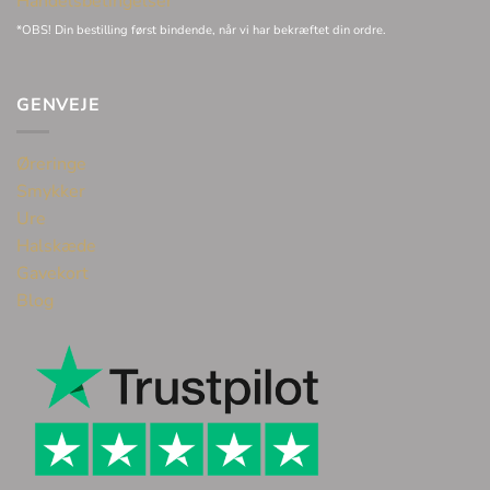
Handelsbetingelser
*OBS! Din bestilling først bindende, når vi har bekræftet din ordre.
GENVEJE
Øreringe
Smykker
Ure
Halskæde
Gavekort
Blog