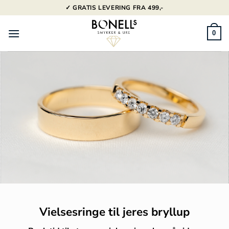
Fortsæt
✓ GRATIS LEVERING FRA 499,-
til
indhold
0
Vielsesringe til jeres bryllup