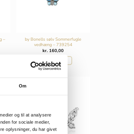
g –
by Bonells sølv Sommerfugle
vedhæng – 739254
kr.
160,00
TILFØJ TIL KURV
Om
 medier og til at analysere
nden for sociale medier,
e oplysninger, du har givet