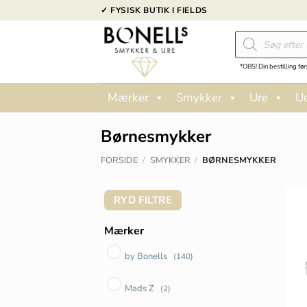
Fortsæt
✓ FYSISK BUTIK I FIELDS
til
Products
indhold
search
*OBS! Din bestilling før
Mærker
Smykker
Ure
U
Børnesmykker
FORSIDE
/
SMYKKER
/
BØRNESMYKKER
RYD FILTRE
Mærker
by Bonells
(140)
Mads Z
(2)