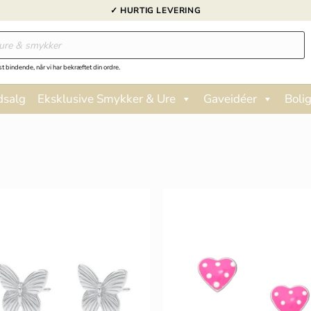
✓ HURTIG LEVERING
st bindende, når vi har bekræftet din ordre.
dsalg
Eksklusive Smykker & Ure
Gaveidéer
Bolig