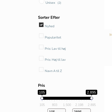
Unisex
(2)
Sorter Efter
Nyhed
M
Popularitet
Pris: Lav til høj
Pris: Høj til lav
Navn A til Z
Pris
105
2.895
105
803
1.500
2.198
2.895