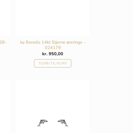
068-
by Bonells 14kt Stjerne øreringe –
024179
kr.
950,00
TILFØJ TIL KURV