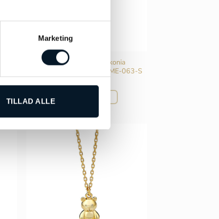
Marketing
e –
Merle Perle sølv zirkonia
Sommerfugle øreringe – ME-063-S
kr.
245,00
TILFØJ TIL KURV
TILLAD ALLE