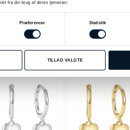
et fra din brug af deres tjenester.
Præferencer
Statistik
by Bonells sølv Sommerfugle
by Bonells sølv Engel ørering
vedhæng – 17071956
Ø270616-51
kr.
295,00
kr.
245,00
TILFØJ TIL KURV
TILFØJ TIL KURV
TILLAD VALGTE