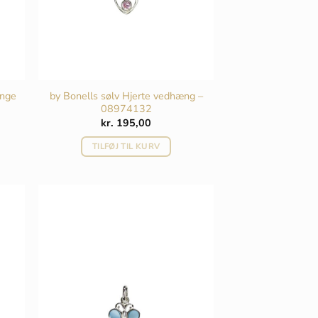
inge
by Bonells sølv Hjerte vedhæng –
08974132
kr.
195,00
TILFØJ TIL KURV