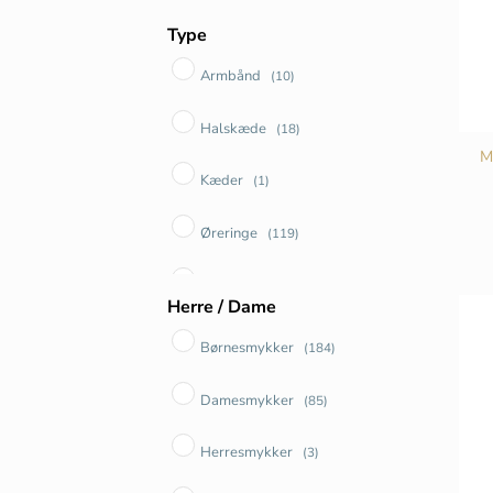
Type
Armbånd
(10)
Halskæde
(18)
M
Kæder
(1)
Øreringe
(119)
Smykkesæt
(6)
Herre / Dame
Ure
(2)
Børnesmykker
(184)
Vedhæng
(36)
Damesmykker
(85)
Herresmykker
(3)