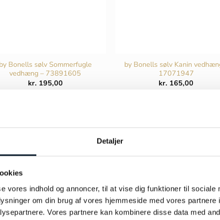
by Bonells sølv Sommerfugle
by Bonells sølv Kanin vedhæn
vedhæng – 73891605
17071947
kr.
195,00
kr.
165,00
TILFØJ TIL KURV
TILFØJ TIL KURV
Detaljer
ookies
se vores indhold og annoncer, til at vise dig funktioner til sociale
oplysninger om din brug af vores hjemmeside med vores partnere i
ysepartnere. Vores partnere kan kombinere disse data med andr