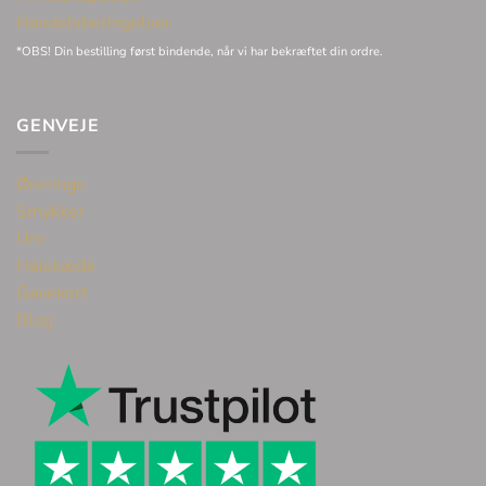
Handelsbetingelser
*OBS! Din bestilling først bindende, når vi har bekræftet din ordre.
GENVEJE
Øreringe
Smykker
Ure
Halskæde
Gavekort
Blog