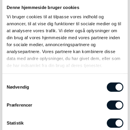
Denne hjemmeside bruger cookies
Victorinox Alliance –
Victorinox Maverick –
Vi bruger cookies til at tilpasse vores indhold og
V241830
V241791
kr.
4.400,00
kr.
6.600,00
annoncer, til at vise dig funktioner til sociale medier og til
at analysere vores trafik. Vi deler også oplysninger om
TILFØJ TIL KURV
TILFØJ TIL KURV
din brug af vores hjemmeside med vores partnere inden
for sociale medier, annonceringspartnere og
analysepartnere. Vores partnere kan kombinere disse
data med andre oplysninger, du har givet dem, eller som
de har indsamlet fra din brug af deres tjenester.
Samtykkevalg
Nødvendig
Præferencer
Victorinox Maverick –
Victorinox Maverick –
Statistik
V241789
V249125