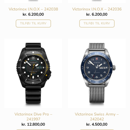
Victorinox I.N.O.X – 242038
Victorinox I.N.O.X – 242036
kr.
6.200,00
kr.
6.200,00
TILFØJ TIL KURV
TILFØJ TIL KURV
Victorinox Dive Pro –
Victorinox Swiss Army –
241997
242042
kr.
12.800,00
kr.
4.500,00