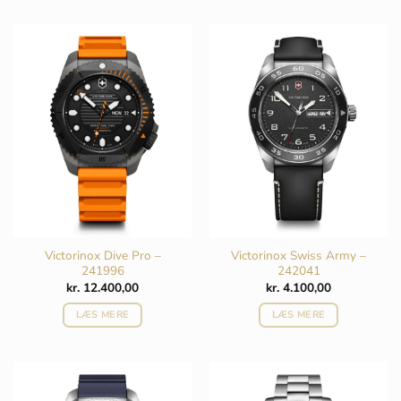
Victorinox Dive Pro –
Victorinox Swiss Army –
241996
242041
kr.
12.400,00
kr.
4.100,00
LÆS MERE
LÆS MERE