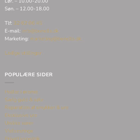
Lør. – 10.00-20.00
Søn. – 12.00-18.00
Tlf:
32 62 06 45
E-mail:
info@bonells.dk
Marketing:
marketing@bonells.dk
Ledige stillinger
POPULÆRE SIDER
Huller i ørerne
Sælg guld & sølv
Reparation af smykker & ure
Eksklusive ure
Unikke varer
Vielsesringe
Privatlivspolitik