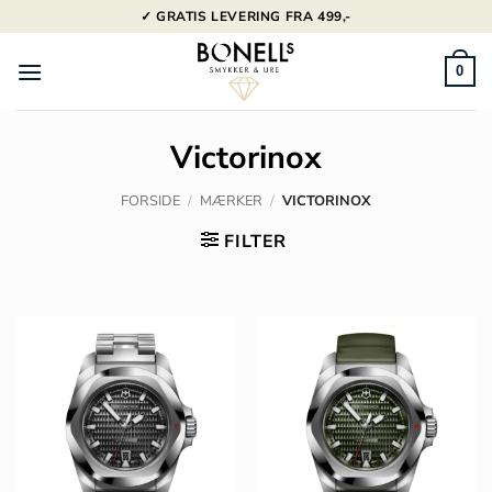
Fortsæt
✓ GRATIS LEVERING FRA 499,-
til
indhold
0
Victorinox
FORSIDE
/
MÆRKER
/
VICTORINOX
FILTER