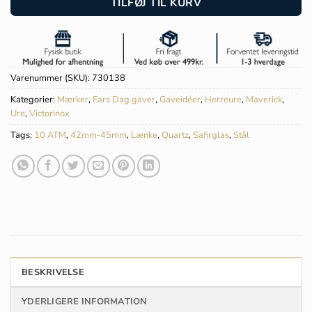
TILFØJ TIL KURV
Varenummer (SKU):
730138
Kategorier:
Mærker
,
Fars Dag gaver
,
Gaveidéer
,
Herreure
,
Maverick
,
Ure
,
Victorinox
Tags:
10 ATM
,
42mm-45mm
,
Lænke
,
Quartz
,
Safirglas
,
Stål
BESKRIVELSE
YDERLIGERE INFORMATION