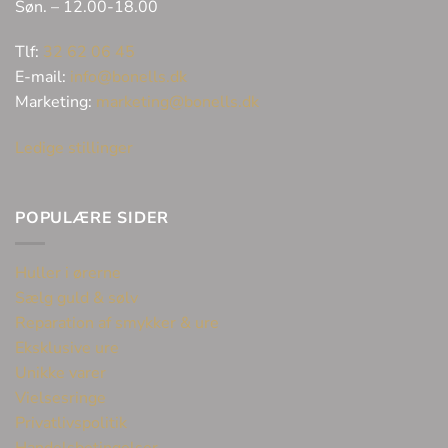
Søn. – 12.00-18.00
Tlf:
32 62 06 45
E-mail:
info@bonells.dk
Marketing:
marketing@bonells.dk
Ledige stillinger
POPULÆRE SIDER
Huller i ørerne
Sælg guld & sølv
Reparation af smykker & ure
Eksklusive ure
Unikke varer
Vielsesringe
Privatlivspolitik
Handelsbetingelser