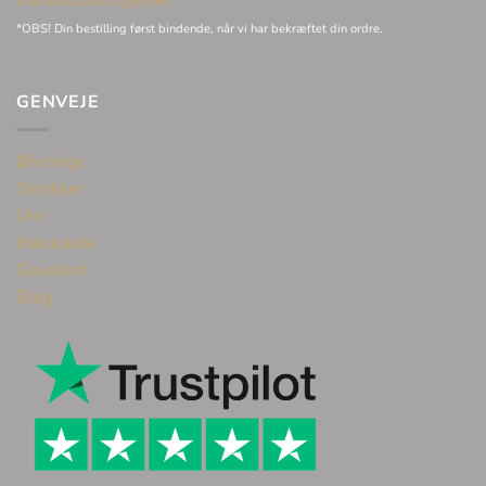
*OBS! Din bestilling først bindende, når vi har bekræftet din ordre.
GENVEJE
Øreringe
Smykker
Ure
Halskæde
Gavekort
Blog