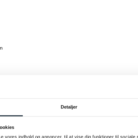
em
Detaljer
ERESSERET I…
ookies
se vores indhold og annoncer, til at vise dig funktioner til sociale