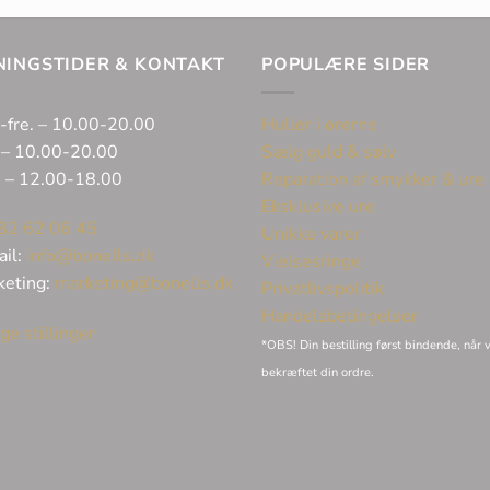
NINGSTIDER & KONTAKT
POPULÆRE SIDER
-fre. – 10.00-20.00
Huller i ørerne
 – 10.00-20.00
Sælg guld & sølv
. – 12.00-18.00
Reparation af smykker & ure
Eksklusive ure
32 62 06 45
Unikke varer
ail:
info@bonells.dk
Vielsesringe
keting:
marketing@bonells.dk
Privatlivspolitik
Handelsbetingelser
ge stillinger
*OBS! Din bestilling først bindende, når v
bekræftet din ordre.