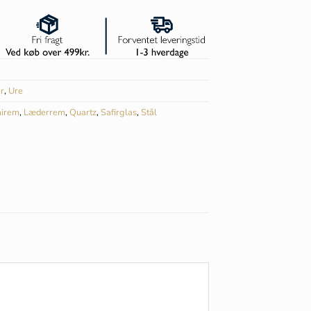
r
,
Ure
irem
,
Læderrem
,
Quartz
,
Safirglas
,
Stål