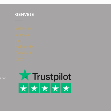
GENVEJE
Øreringe
Smykker
Ure
Halskæde
Gavekort
Blog
i har