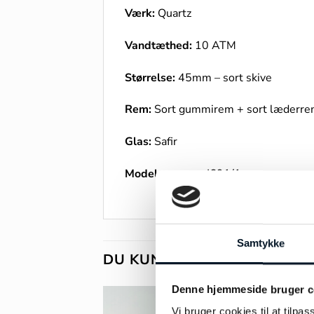
Værk:
Quartz
Vandtæthed:
10 ATM
Størrelse:
45mm – sort skive
Rem:
Sort gummirem + sort læderr
Glas:
Safir
Modelnummer:
J691/1
Samtykke
DU KUNNE OGSÅ VÆRE INT
Denne hjemmeside bruger c
Vi bruger cookies til at tilpas