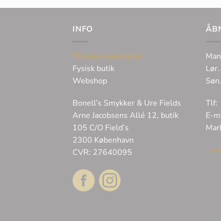
INFO
ÅB
Tilmeld kundeklub
Man
Fysisk butik
Lør.
Webshop
Søn
Bonell’s Smykker & Ure Fields
Tlf:
Arne Jacobsens Allé 12, butik
E-m
105 C/O Field’s
Mar
2300 København
Ledi
CVR: 27640095