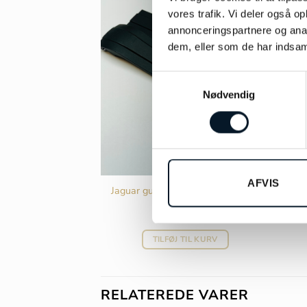
vores trafik. Vi deler også 
annonceringspartnere og anal
dem, eller som de har indsaml
Samtykkevalg
Nødvendig
AFVIS
Jaguar gummirem uden spænde –
JGRB
kr.
875,00
TILFØJ TIL KURV
RELATEREDE VARER