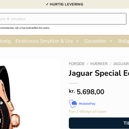
✓ HURTIG LEVERING
st bindende, når vi har bekræftet din ordre.
dsalg
Eksklusive Smykker & Ure
Gaveidéer
Bolig
FORSIDE
/
MÆRKER
/
JAGUAR
Jaguar Special E
5.698,00
kr.
Kun 1 tilbage på lager
TI