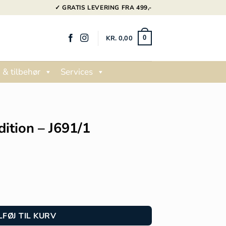
✓ GRATIS LEVERING FRA 499,-
KR.
0,00
0
 & tilbehør
Services
dition – J691/1
LFØJ TIL KURV