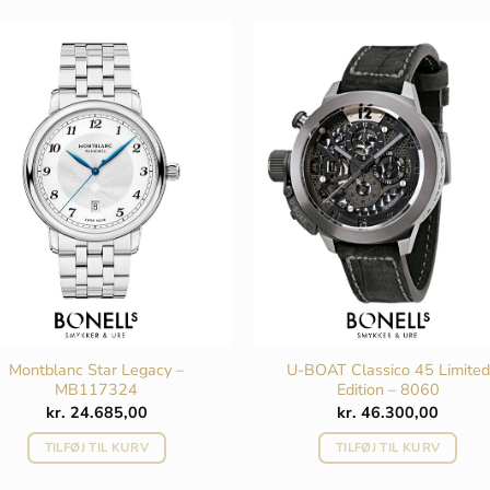
Montblanc Star Legacy –
U-BOAT Classico 45 Limited
MB117324
Edition – 8060
kr.
24.685,00
kr.
46.300,00
TILFØJ TIL KURV
TILFØJ TIL KURV