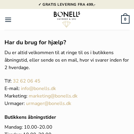
Fortsæt
✓ GRATIS LEVERING FRA 499,-
til
indhold
0
Har du brug for hjælp?
Du er altid velkommen til at ringe til os i butikkens
åbningstid, eller sende os en mail, hvor vi svarer inden for
2 hverdage.
Tlf:
32 62 06 45
E-mail:
info@bonells.dk
Marketing:
marketing@bonells.dk
Urmager:
urmager@
bonells
.dk
Butikkens åbningstider
Mandag: 10.00-20.00