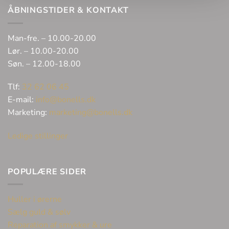
ÅBNINGSTIDER & KONTAKT
Man-fre. – 10.00-20.00
Lør. – 10.00-20.00
Søn. – 12.00-18.00
Tlf:
32 62 06 45
E-mail:
info@bonells.dk
Marketing:
marketing@bonells.dk
Ledige stillinger
POPULÆRE SIDER
Huller i ørerne
Sælg guld & sølv
Reparation af smykker & ure