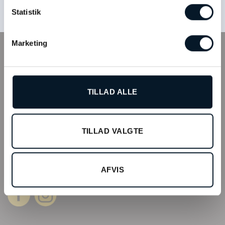
Statistik
Marketing
INFO
Tilmeld kundeklub
TILLAD ALLE
Fysisk butik
Webshop
Bonell’s Smykker & Ure Fields
TILLAD VALGTE
Arne Jacobsens Allé 12, butik 105 C/O Field’s
2300 København
CVR: 27640095
AFVIS