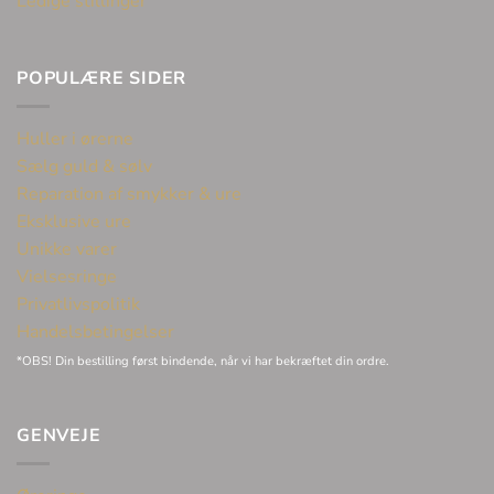
Ledige stillinger
POPULÆRE SIDER
Huller i ørerne
Sælg guld & sølv
Reparation af smykker & ure
Eksklusive ure
Unikke varer
Vielsesringe
Privatlivspolitik
Handelsbetingelser
*OBS! Din bestilling først bindende, når vi har bekræftet din ordre.
GENVEJE