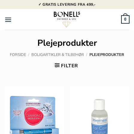
Fortsæt
✓ GRATIS LEVERING FRA 499,-
til
indhold
0
Plejeprodukter
FORSIDE
/
BOLIGARTIKLER & TILBEHØR
/
PLEJEPRODUKTER
FILTER