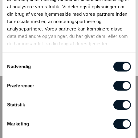
kr.
100,00
kr.
115,00
at analysere vores trafik. Vi deler også oplysninger om
din brug af vores hjemmeside med vores partnere inden
LÆS MERE
LÆS MERE
for sociale medier, annonceringspartnere og
analysepartnere. Vores partnere kan kombinere disse
data med andre oplysninger, du har givet dem, eller som
de har indsamlet fra din brug af deres tjenester.
Køb plejeprodukter online
Samtykkevalg
Nødvendig
Præferencer
INFO
Statistik
Tilmeld kundeklub
Fysisk butik
Webshop
Marketing
Bonell’s Smykker & Ure Fields