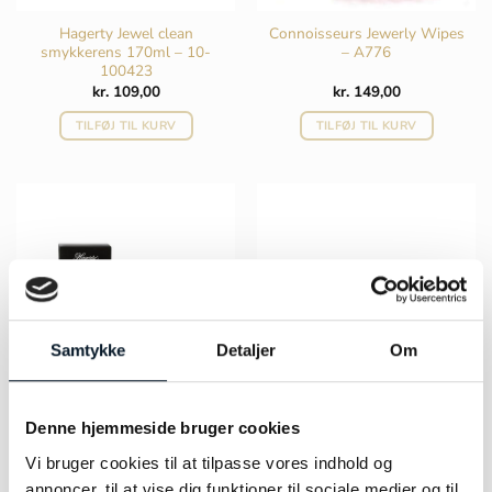
Hagerty Jewel clean
Connoisseurs Jewerly Wipes
smykkerens 170ml – 10-
– A776
100423
kr.
109,00
kr.
149,00
TILFØJ TIL KURV
TILFØJ TIL KURV
Samtykke
Detaljer
Om
Denne hjemmeside bruger cookies
Vi bruger cookies til at tilpasse vores indhold og
Hagarty Jewel pudseklud
Hagerty ædelstensrens 4ml
30*36cm – 10-100590
annoncer, til at vise dig funktioner til sociale medier og til