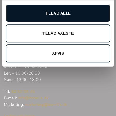
Arne Jacobsens Allé 12, butik 105 C/O Field’s
2300 København
TILLAD ALLE
CVR: 27640095
TILLAD VALGTE
ÅBNINGSTIDER & KONTAKT
AFVIS
Man-fre. – 10.00-20.00
Lør. – 10.00-20.00
Søn. – 12.00-18.00
Tlf:
32 62 06 45
E-mail:
info@bonells.dk
Marketing:
marketing@bonells.dk