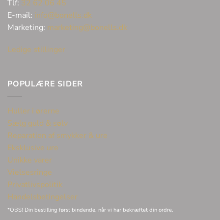
Tlf:
32 62 06 45
E-mail:
info@bonells.dk
Marketing:
marketing@bonells.dk
Ledige stillinger
POPULÆRE SIDER
Huller i ørerne
Sælg guld & sølv
Reparation af smykker & ure
Eksklusive ure
Unikke varer
Vielsesringe
Privatlivspolitik
Handelsbetingelser
*OBS! Din bestilling først bindende, når vi har bekræftet din ordre.