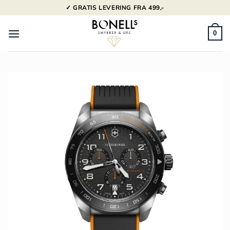
Fortsæt
✓ GRATIS LEVERING FRA 499,-
til
indhold
0