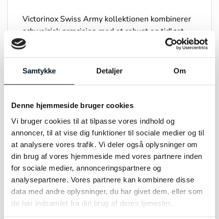
Victorinox Swiss Army kollektionen kombinerer
schweizisk præcision med et robust og tidløst
design. Urene er skabt med fokus på
funktionalitet og holdbarhed, hvilket gør dem
velegnede til både hverdagsbrug og udendørs
Samtykke
Detaljer
Om
eventyr. Serien omfatter modeller med både
quartz- og automatiske bevægelser, og de
udstråler en enkel elegance, der afspejler
Denne hjemmeside bruger cookies
Victorinox’ arv inden for schweizisk håndværk og
Vi bruger cookies til at tilpasse vores indhold og
innovation.
annoncer, til at vise dig funktioner til sociale medier og til
at analysere vores trafik. Vi deler også oplysninger om
din brug af vores hjemmeside med vores partnere inden
for sociale medier, annonceringspartnere og
analysepartnere. Vores partnere kan kombinere disse
RELATEREDE VARER
data med andre oplysninger, du har givet dem, eller som
de har indsamlet fra din brug af deres tjenester.