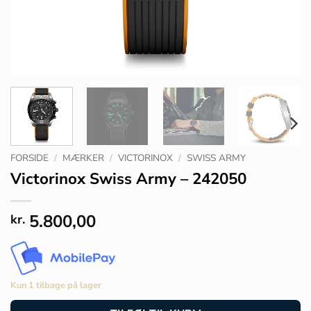
FORSIDE
/
MÆRKER
/
VICTORINOX
/
SWISS ARMY
Victorinox Swiss Army – 242050
5.800,00
kr.
Kun 1 tilbage på lager