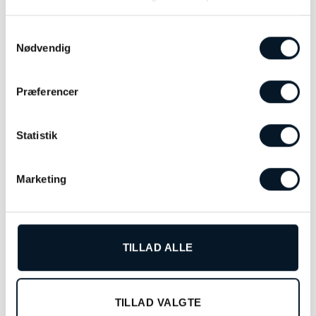
Samtykkevalg
Nødvendig
Præferencer
Statistik
Marketing
OLE LYNGGAARD
OLE LYNGGAARD
COPENHAGEN BoHo ring –
COPENHAGEN BoHo ring –
A2924-403
A2948-401
kr.
89.900,00
kr.
29.900,00
TILLAD ALLE
TILFØJ TIL KURV
TILFØJ TIL KURV
TILLAD VALGTE