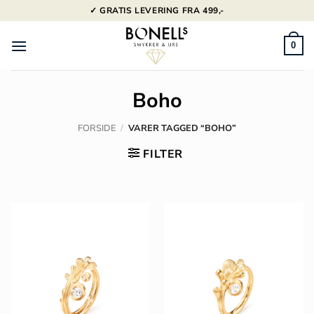
Fortsæt
✓ GRATIS LEVERING FRA 499,-
til
indhold
0
Boho
FORSIDE
/
VARER TAGGED “BOHO”
FILTER