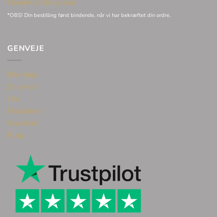
Handelsbetingelser
*OBS! Din bestilling først bindende, når vi har bekræftet din ordre.
GENVEJE
Øreringe
Smykker
Ure
Halskæde
Gavekort
Blog