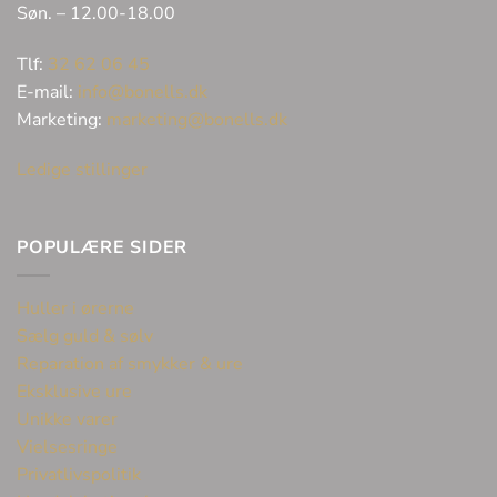
Søn. – 12.00-18.00
Tlf:
32 62 06 45
E-mail:
info@bonells.dk
Marketing:
marketing@bonells.dk
Ledige stillinger
POPULÆRE SIDER
Huller i ørerne
Sælg guld & sølv
Reparation af smykker & ure
Eksklusive ure
Unikke varer
Vielsesringe
Privatlivspolitik