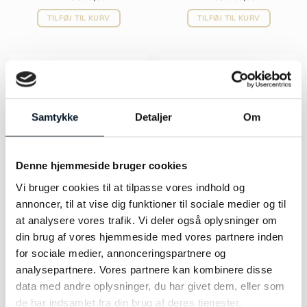
TILFØJ TIL KURV
TILFØJ TIL KURV
Samtykke
Detaljer
Om
Denne hjemmeside bruger cookies
Vi bruger cookies til at tilpasse vores indhold og
annoncer, til at vise dig funktioner til sociale medier og til
at analysere vores trafik. Vi deler også oplysninger om
OLE LYNGGAARD
OLE LYNGGAARD
din brug af vores hjemmeside med vores partnere inden
COPENHAGEN BoHo ring –
COPENHAGEN Boho
for sociale medier, annonceringspartnere og
A2947-401
øreringe – A2930-405
kr.
23.900,00
kr.
34.900,00
analysepartnere. Vores partnere kan kombinere disse
data med andre oplysninger, du har givet dem, eller som
TILFØJ TIL KURV
TILFØJ TIL KURV
de har indsamlet fra din brug af deres tjenester.