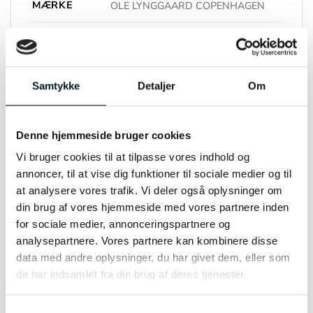
MÆRKE
OLE LYNGGAARD COPENHAGEN
FARVE
Rødguld
MATERIALE
18kt
Samtykke
Detaljer
Om
STEN
tw.vs.0,008ct
Denne hjemmeside bruger cookies
STØRRELSE
53
Vi bruger cookies til at tilpasse vores indhold og
annoncer, til at vise dig funktioner til sociale medier og til
at analysere vores trafik. Vi deler også oplysninger om
din brug af vores hjemmeside med vores partnere inden
RELATEREDE VARER
for sociale medier, annonceringspartnere og
analysepartnere. Vores partnere kan kombinere disse
data med andre oplysninger, du har givet dem, eller som
de har indsamlet fra din brug af deres tjenester.
-45%
-31%
Samtykkevalg