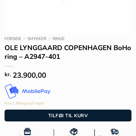
FORSIDE
/
SMYKKER
/
RINGE
OLE LYNGGAARD COPENHAGEN BoHo
ring – A2947-401
23.900,00
kr.
Kun 1 tilbage på lager
TILFØJ TIL KURV