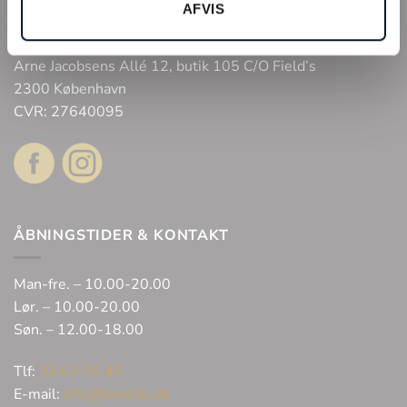
Webshop
AFVIS
Bonell’s Smykker & Ure Fields
Arne Jacobsens Allé 12, butik 105 C/O Field’s
2300 København
CVR: 27640095
ÅBNINGSTIDER & KONTAKT
Man-fre. – 10.00-20.00
Lør. – 10.00-20.00
Søn. – 12.00-18.00
Tlf:
32 62 06 45
E-mail:
info@bonells.dk