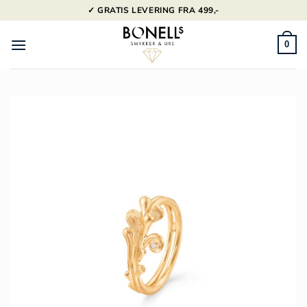
Fortsæt
✓ GRATIS LEVERING FRA 499,-
til
indhold
0