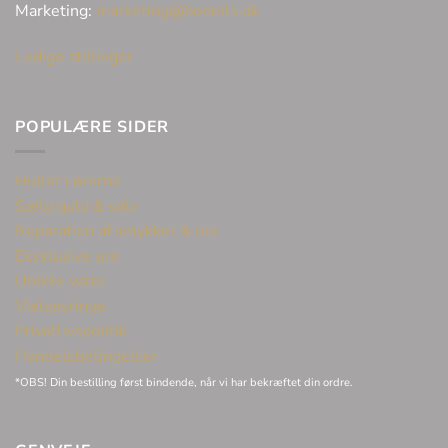
Marketing:
marketing@bonells.dk
Ledige stillinger
POPULÆRE SIDER
Huller i ørerne
Sælg guld & sølv
Reparation af smykker & ure
Eksklusive ure
Unikke varer
Vielsesringe
Privatlivspolitik
Handelsbetingelser
*OBS! Din bestilling først bindende, når vi har bekræftet din ordre.