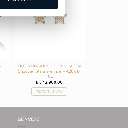
–
OLE LYNGGAARD COPENHAGEN
Shooting Stars øreringe – A2861-
401
Den
kr.
42.900,00
ktuelle
ris
TILFØJ TIL KURV
r:
r. 6.000,00.
GENVEJE