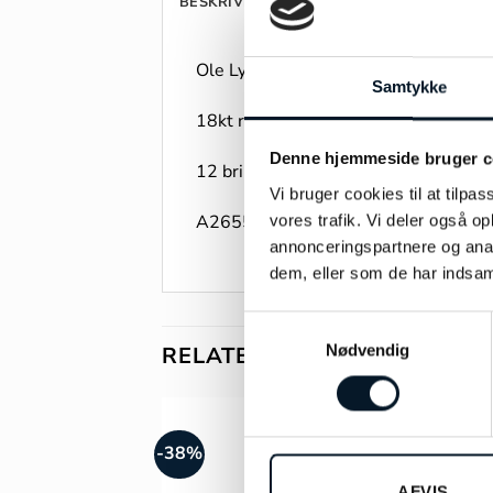
BESKRIVELSE
ANMELDELSER (0)
Ole Lynggaard Lotus vedhæng med h
Samtykke
18kt rød- og rosaguld
Denne hjemmeside bruger c
12 brillanter – i alt 0,10ct TW/VS
Vi bruger cookies til at tilpas
A2655-405
vores trafik. Vi deler også 
annonceringspartnere og anal
dem, eller som de har indsaml
Samtykkevalg
Nødvendig
RELATEREDE VARER
-38%
-10
AFVIS