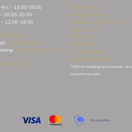
-fre. – 10.00-20.00
Huller i ørerne
 – 10.00-20.00
Sælg guld & sølv
. – 12.00-18.00
Reparation af smykker & ure
Eksklusive ure
32 62 06 45
Unikke varer
ail:
info@bonells.dk
Vielsesringe
keting:
marketing@bonells.dk
Privatlivspolitik
Handelsbetingelser
ge stillinger
*OBS! Din bestilling først bindende, når v
bekræftet din ordre.