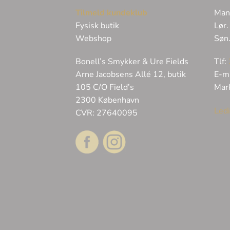
Tilmeld kundeklub
Man
Fysisk butik
Lør.
Webshop
Søn
Bonell’s Smykker & Ure Fields
Tlf:
Arne Jacobsens Allé 12, butik
E-m
105 C/O Field’s
Mar
2300 København
Ledi
CVR: 27640095