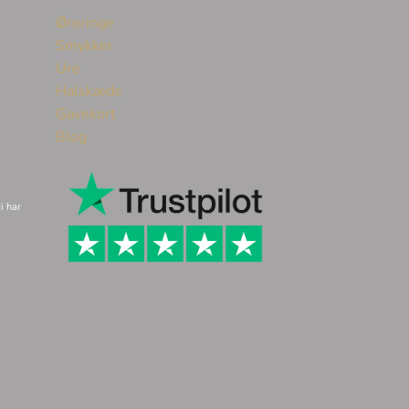
Øreringe
Smykker
Ure
Halskæde
Gavekort
Blog
i har