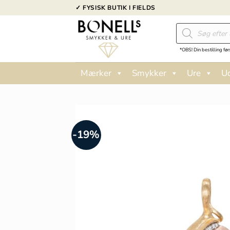
Fortsæt
✓ FYSISK BUTIK I FIELDS
til
Products
indhold
search
*OBS! Din bestilling før
Mærker
Smykker
Ure
U
-19%