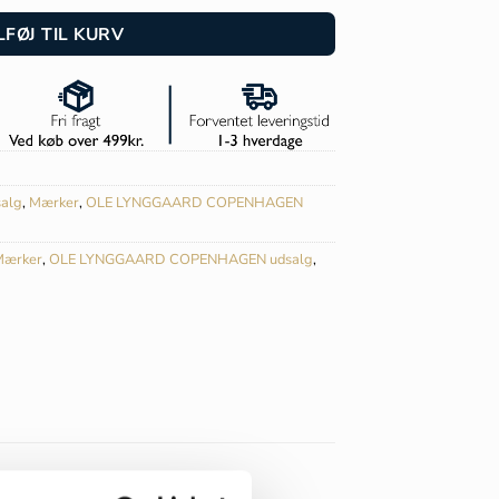
6.900,00.
kr. 30.000,00.
LFØJ TIL KURV
salg
,
Mærker
,
OLE LYNGGAARD COPENHAGEN
Mærker
,
OLE LYNGGAARD COPENHAGEN udsalg
,