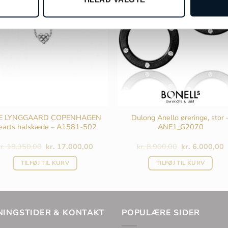
E LYNGGAARD COPENHAGEN
Dulong Anello øreringe, stor 
earts halskæde – A1581-502
ANE1_G2070
Den
Den
Den
r.
18.950,00
kr.
17.000,00
kr.
8.900,00
kr.
6.000,00
oprindelige
aktuelle
oprindelige
a
pris
pris
pris
p
TILFØJ TIL KURV
TILFØJ TIL KURV
var:
er:
var:
e
kr. 18.950,00.
kr. 17.000,00.
kr. 8.900,00.
k
NINGSTIDER & KONTAKT
POPULÆRE SIDER