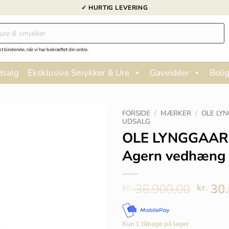
✓ HURTIG LEVERING
st bindende, når vi har bekræftet din ordre.
dsalg
Eksklusive Smykker & Ure
Gaveidéer
Bolig
FORSIDE
/
MÆRKER
/
OLE LY
UDSALG
OLE LYNGGAAR
Agern vedhæng
Den
36.900,00
30.
kr.
kr.
oprin
pris
var:
Kun 1 tilbage på lager