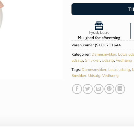
kr. 3
TI
Varenummer (SKU):
711644
Kategorier:
Damesmykker
,
Lotus ud
udsalg
,
Smykker
,
Udsalg
,
Vedhæng
Tags:
Damesmykker
,
Lotus udsalg
,
Smykker
,
Udsalg
,
Vedhæng