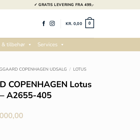
✓ GRATIS LEVERING FRA 499,-
KR.
0,00
0
 & tilbehør
Services
NGGAARD COPENHAGEN UDSALG
/
LOTUS
D COPENHAGEN Lotus
 – A2655-405
Den
000,00
delige
aktuelle
pris
er: