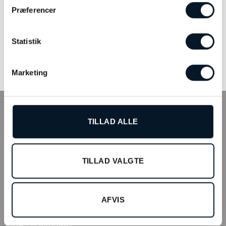
Præferencer
Dulong Kharisma øreringe,
OLE LYNGGAARD
mega – KHA1-A1170
COPENHAGEN Nature
øreringe – A2686-701
Statistik
kr.
38.900,00
kr.
22.900,00
TILFØJ TIL KURV
TILFØJ TIL KURV
Marketing
INFO
TILLAD ALLE
Tilmeld kundeklub
Fysisk butik
TILLAD VALGTE
Webshop
Bonell’s Smykker & Ure Fields
Arne Jacobsens Allé 12, butik 105 C/O Field’s
AFVIS
2300 København