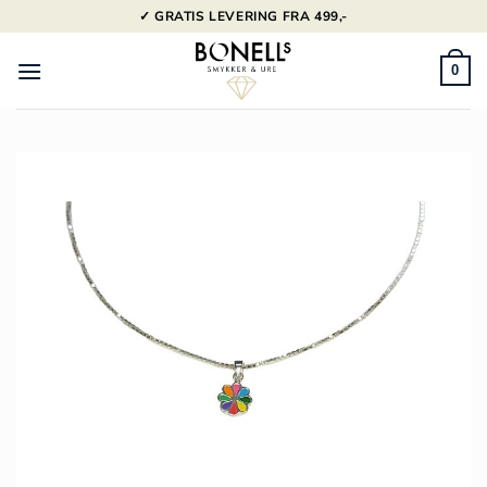
Fortsæt
✓ GRATIS LEVERING FRA 499,-
til
indhold
0