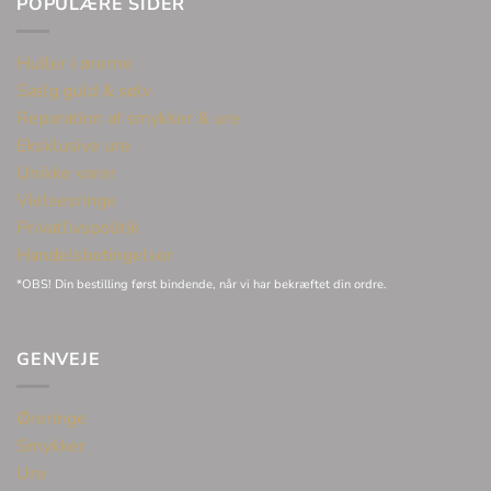
POPULÆRE SIDER
Huller i ørerne
Sælg guld & sølv
Reparation af smykker & ure
Eksklusive ure
Unikke varer
Vielsesringe
Privatlivspolitik
Handelsbetingelser
*OBS! Din bestilling først bindende, når vi har bekræftet din ordre.
GENVEJE
Øreringe
Smykker
Ure