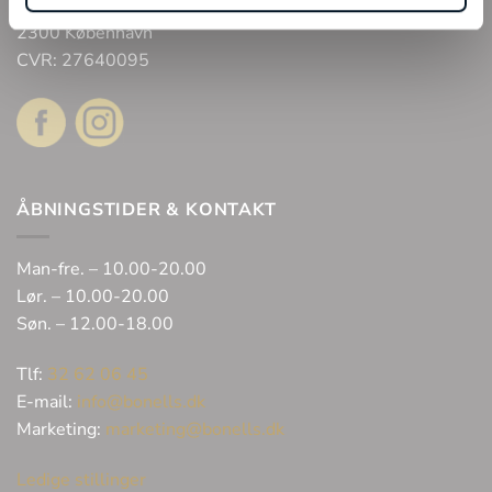
Arne Jacobsens Allé 12, butik 105 C/O Field’s
2300 København
CVR: 27640095
ÅBNINGSTIDER & KONTAKT
Man-fre. – 10.00-20.00
Lør. – 10.00-20.00
Søn. – 12.00-18.00
Tlf:
32 62 06 45
E-mail:
info@bonells.dk
Marketing:
marketing@bonells.dk
Ledige stillinger