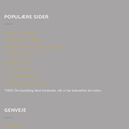
POPULÆRE SIDER
Huller i ørerne
Sælg guld & sølv
Reparation af smykker & ure
Eksklusive ure
Unikke varer
Vielsesringe
Privatlivspolitik
Handelsbetingelser
*OBS! Din bestilling først bindende, når vi har bekræftet din ordre.
GENVEJE
Øreringe