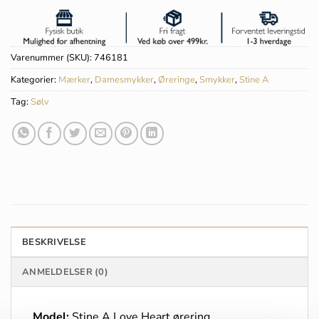
Varenummer (SKU):
746181
Kategorier:
Mærker
,
Damesmykker
,
Øreringe
,
Smykker
,
Stine A
Tag:
Sølv
BESKRIVELSE
ANMELDELSER (0)
Model:
Stine A Love Heart ørering