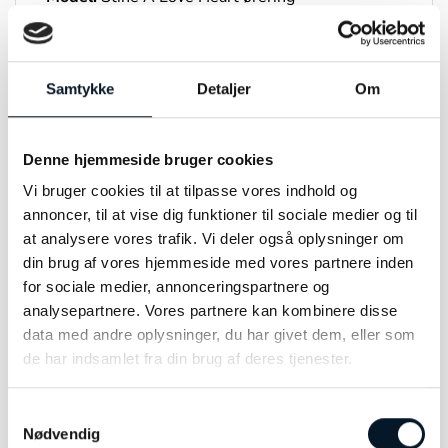
Materiale:
Sølv
Modelnummer:
1181-00-Coral
Samtykke
Detaljer
Om
Obs. sælges enkeltvis
Denne hjemmeside bruger cookies
Vi bruger cookies til at tilpasse vores indhold og
annoncer, til at vise dig funktioner til sociale medier og til
at analysere vores trafik. Vi deler også oplysninger om
RELATEREDE VARER
din brug af vores hjemmeside med vores partnere inden
for sociale medier, annonceringspartnere og
analysepartnere. Vores partnere kan kombinere disse
data med andre oplysninger, du har givet dem, eller som
de har indsamlet fra din brug af deres tjenester.
Samtykkevalg
Nødvendig