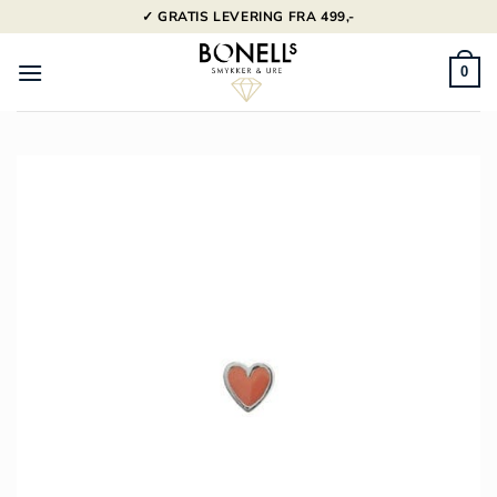
Fortsæt
✓ GRATIS LEVERING FRA 499,-
til
indhold
0