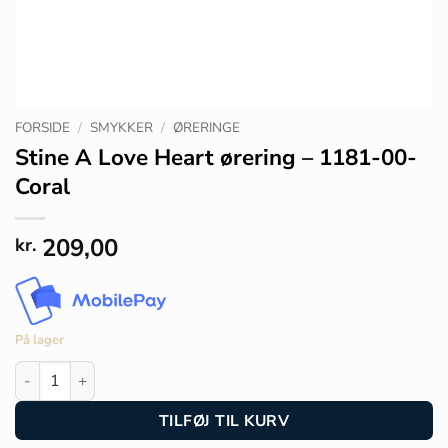
FORSIDE
/
SMYKKER
/
ØRERINGE
Stine A Love Heart ørering – 1181-00-
Coral
209,00
kr.
På lager
Stine A Love Heart ørering - 1181-00-Coral antal
TILFØJ TIL KURV