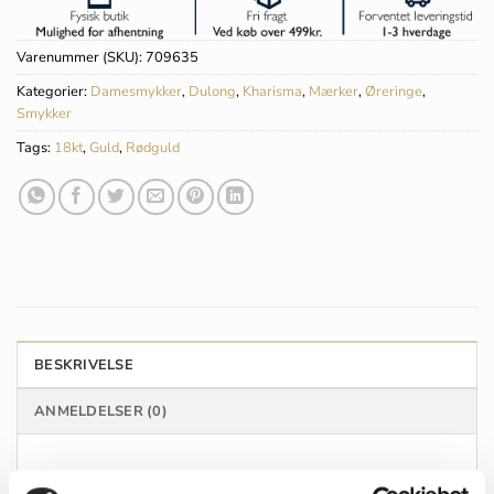
Varenummer (SKU):
709635
Kategorier:
Damesmykker
,
Dulong
,
Kharisma
,
Mærker
,
Øreringe
,
Smykker
Tags:
18kt
,
Guld
,
Rødguld
BESKRIVELSE
ANMELDELSER (0)
Dulong Kharisma øreringe, mellem