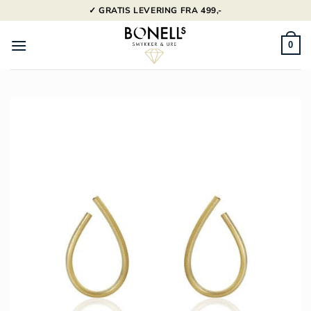
Fortsæt
✓ GRATIS LEVERING FRA 499,-
til
indhold
0