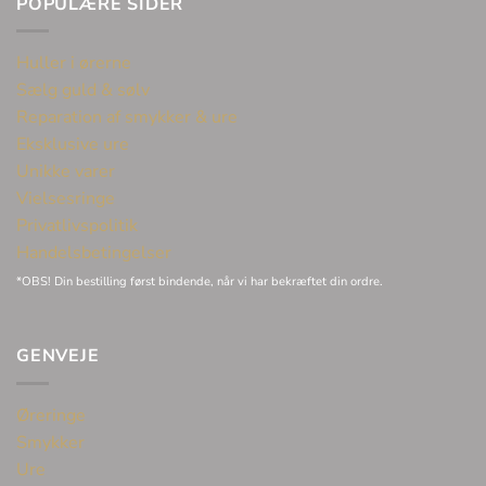
POPULÆRE SIDER
Huller i ørerne
Sælg guld & sølv
Reparation af smykker & ure
Eksklusive ure
Unikke varer
Vielsesringe
Privatlivspolitik
Handelsbetingelser
*OBS! Din bestilling først bindende, når vi har bekræftet din ordre.
GENVEJE
Øreringe
Smykker
Ure