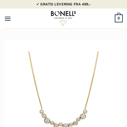
Fortsæt
✓ GRATIS LEVERING FRA 499,-
til
indhold
0