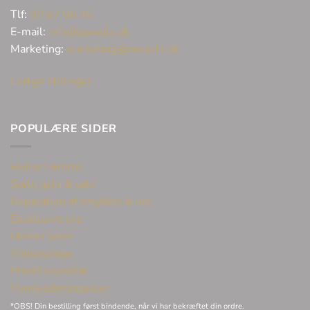
Tlf:
32 62 06 45
E-mail:
info@bonells.dk
Marketing:
marketing@bonells.dk
Ledige stillinger
POPULÆRE SIDER
Huller i ørerne
Sælg guld & sølv
Reparation af smykker & ure
Eksklusive ure
Unikke varer
Vielsesringe
Privatlivspolitik
Handelsbetingelser
*OBS! Din bestilling først bindende, når vi har bekræftet din ordre.