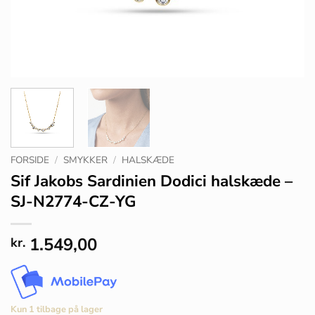
FORSIDE
/
SMYKKER
/
HALSKÆDE
Sif Jakobs Sardinien Dodici halskæde –
SJ-N2774-CZ-YG
1.549,00
kr.
Kun 1 tilbage på lager