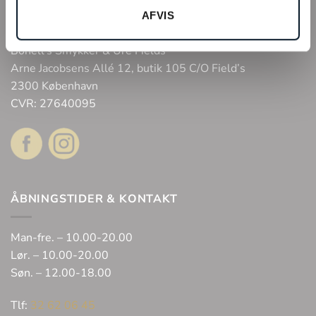
Fysisk butik
AFVIS
Webshop
Bonell’s Smykker & Ure Fields
Arne Jacobsens Allé 12, butik 105 C/O Field’s
2300 København
CVR: 27640095
ÅBNINGSTIDER & KONTAKT
Man-fre. – 10.00-20.00
Lør. – 10.00-20.00
Søn. – 12.00-18.00
Tlf:
32 62 06 45