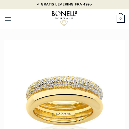
Fortsæt
✓ GRATIS LEVERING FRA 499,-
til
indhold
0