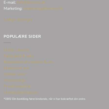
E-mail:
info@bonells.dk
Marketing:
marketing@bonells.dk
Ledige stillinger
POPULÆRE SIDER
Huller i ørerne
Sælg guld & sølv
Reparation af smykker & ure
Eksklusive ure
Unikke varer
Vielsesringe
Privatlivspolitik
Handelsbetingelser
*OBS! Din bestilling først bindende, når vi har bekræftet din ordre.