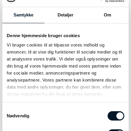
Model:
Ole Lynggaard slikearmbånd
Samtykke
Detaljer
Om
Modelnummer:
A2545-010
Denne hjemmeside bruger cookies
Vi bruger cookies til at tilpasse vores indhold og
RELATEREDE VARER
annoncer, til at vise dig funktioner til sociale medier og til
at analysere vores trafik. Vi deler også oplysninger om
din brug af vores hjemmeside med vores partnere inden
for sociale medier, annonceringspartnere og
analysepartnere. Vores partnere kan kombinere disse
data med andre oplysninger, du har givet dem, eller som
de har indsamlet fra din brug af deres tjenester.
Samtykkevalg
Nødvendig