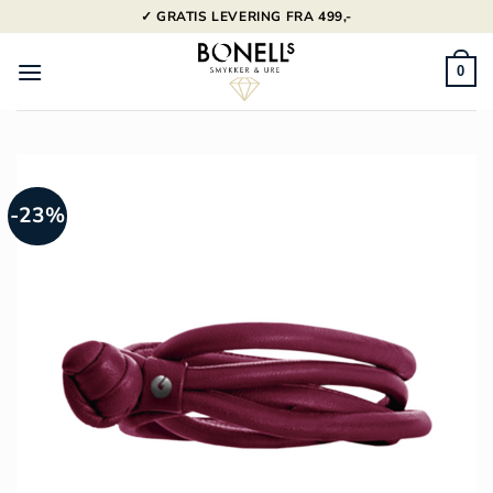
Fortsæt
✓ GRATIS LEVERING FRA 499,-
til
indhold
0
-23%