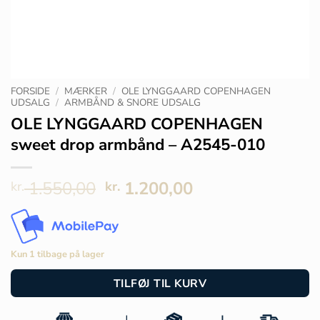
FORSIDE
/
MÆRKER
/
OLE LYNGGAARD COPENHAGEN
UDSALG
/
ARMBÅND & SNORE UDSALG
OLE LYNGGAARD COPENHAGEN
sweet drop armbånd – A2545-010
Den
Den
1.550,00
1.200,00
kr.
kr.
oprindelige
aktuelle
pris
pris
var:
er:
kr. 1.550,00.
kr. 1.200,00.
Kun 1 tilbage på lager
TILFØJ TIL KURV