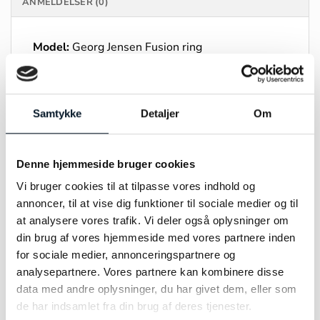
ANMELDELSER (0)
Model:
Georg Jensen Fusion ring
Materiale:
18kt rødguld og diamanter 0,15ct i alt
Størrelse:
50-60
Samtykke
Detaljer
Om
Modelnummer:
20001059
Denne hjemmeside bruger cookies
Kontakt os gerne, hvis vi ikke har din størrelse på
Vi bruger cookies til at tilpasse vores indhold og
lager.
annoncer, til at vise dig funktioner til sociale medier og til
at analysere vores trafik. Vi deler også oplysninger om
din brug af vores hjemmeside med vores partnere inden
for sociale medier, annonceringspartnere og
analysepartnere. Vores partnere kan kombinere disse
RELATEREDE VARER
data med andre oplysninger, du har givet dem, eller som
de har indsamlet fra din brug af deres tjenester.