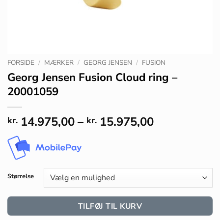
FORSIDE
/
MÆRKER
/
GEORG JENSEN
/
FUSION
Georg Jensen Fusion Cloud ring –
20001059
Prisinterval:
14.975,00
–
15.975,00
kr.
kr.
kr. 14.975,0
til
kr. 15.975,0
Størrelse
TILFØJ TIL KURV