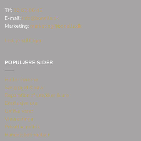
Tlf:
32 62 06 45
E-mail:
info@bonells.dk
Marketing:
marketing@bonells.dk
Ledige stillinger
POPULÆRE SIDER
Huller i ørerne
Sælg guld & sølv
Reparation af smykker & ure
Eksklusive ure
Unikke varer
Vielsesringe
Privatlivspolitik
Handelsbetingelser