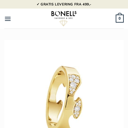
Fortsæt
✓ GRATIS LEVERING FRA 499,-
til
indhold
0