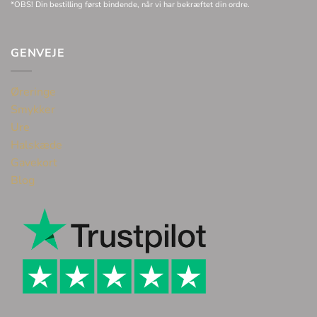
*OBS! Din bestilling først bindende, når vi har bekræftet din ordre.
GENVEJE
Øreringe
Smykker
Ure
Halskæde
Gavekort
Blog