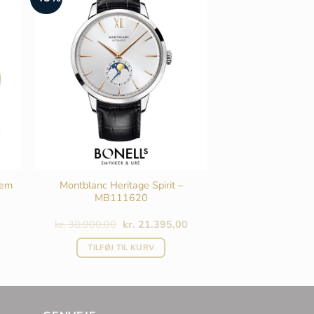
vælges
på
varesiden
lem
Montblanc Heritage Spirit –
MB111620
Den
Den
kr.
38.900,00
kr.
21.395,00
oprindelige
aktuelle
pris
pris
TILFØJ TIL KURV
var:
er:
kr. 38.900,00.
kr. 21.395,00.