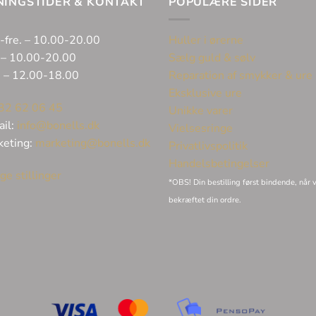
NINGSTIDER & KONTAKT
POPULÆRE SIDER
-fre. – 10.00-20.00
Huller i ørerne
 – 10.00-20.00
Sælg guld & sølv
. – 12.00-18.00
Reparation af smykker & ure
Eksklusive ure
32 62 06 45
Unikke varer
ail:
info@bonells.dk
Vielsesringe
keting:
marketing@bonells.dk
Privatlivspolitik
Handelsbetingelser
ge stillinger
*OBS! Din bestilling først bindende, når v
bekræftet din ordre.