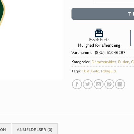
TI
Varenummer (SKU):
51046287
Kategorier:
Damesmykker
,
Fusion
,
G
Tags:
18kt
,
Guld
,
Rødguld
ION
ANMELDELSER (0)