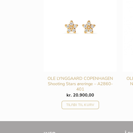
vælges
vælges
på
på
varesiden
varesiden
 øreringe, lille –
OLE LYNGGAARD COPENHAGEN
OL
-B1130
Shooting Stars øreringe – A2860-
N
401
Den
Den
0
kr.
8.000,00
kr.
20.900,00
oprindelige
aktuelle
pris
pris
 TIL KURV
TILFØJ TIL KURV
var:
er:
kr. 12.900,00.
kr. 8.000,00.