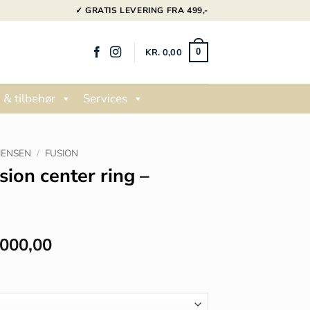
✓ GRATIS LEVERING FRA 499,-
KR.
0,00
0
 & tilbehør
Services
JENSEN
/
FUSION
ion center ring –
Prisinterval:
000,00
kr. 9.975,00
til
kr. 11.000,00