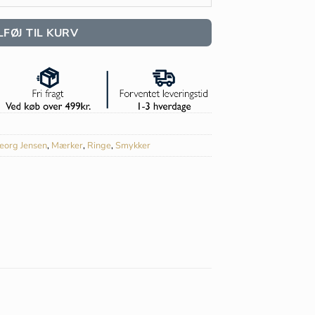
LFØJ TIL KURV
eorg Jensen
,
Mærker
,
Ringe
,
Smykker