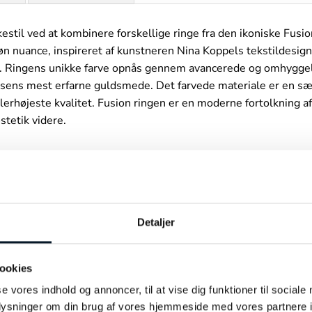
stil ved at kombinere forskellige ringe fra den ikoniske Fusio
n nuance, inspireret af kunstneren Nina Koppels tekstildesign
rne. Ringens unikke farve opnås gennem avancerede og omhygge
nsens mest erfarne guldsmede. Det farvede materiale er en s
llerhøjeste kvalitet. Fusion ringen er en moderne fortolkning a
stetik videre.
ERESSERET I…
Detaljer
ookies
se vores indhold og annoncer, til at vise dig funktioner til sociale
oplysninger om din brug af vores hjemmeside med vores partnere i