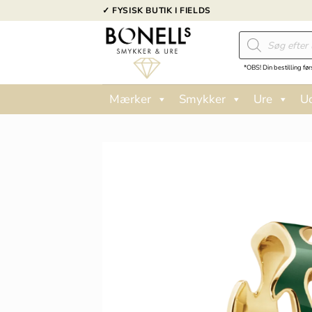
Fortsæt
✓ FYSISK BUTIK I FIELDS
til
Products
indhold
search
*OBS! Din bestilling før
Mærker
Smykker
Ure
U