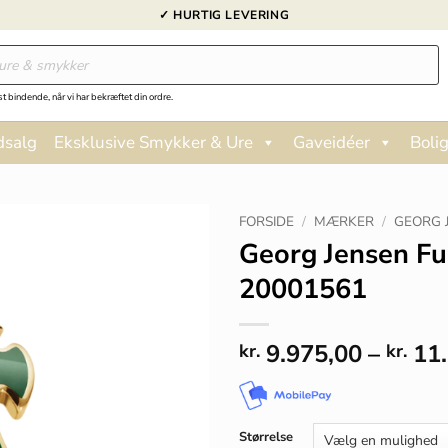
✓ HURTIG LEVERING
st bindende, når vi har bekræftet din ordre.
dsalg
Eksklusive Smykker & Ure
Gaveidéer
Bolig
FORSIDE
/
MÆRKER
/
GEORG 
Georg Jensen Fus
20001561
9.975,00
–
11.
kr.
kr.
Størrelse