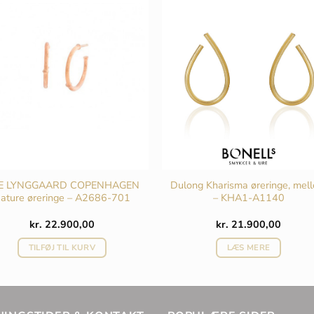
vælges
vælges
på
på
varesiden
varesiden
E LYNGGAARD COPENHAGEN
Dulong Kharisma øreringe, mel
ature øreringe – A2686-701
– KHA1-A1140
kr.
22.900,00
kr.
21.900,00
TILFØJ TIL KURV
LÆS MERE