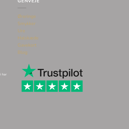
GENVEJE
Øreringe
Smykker
Ure
Halskæde
Gavekort
Blog
i har