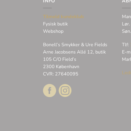
INFO
ÅB
Tilmeld kundeklub
Man
Fysisk butik
Lør.
Webshop
Søn
Bonell’s Smykker & Ure Fields
Tlf:
Arne Jacobsens Allé 12, butik
E-m
105 C/O Field’s
Mar
2300 København
Ledi
CVR: 27640095