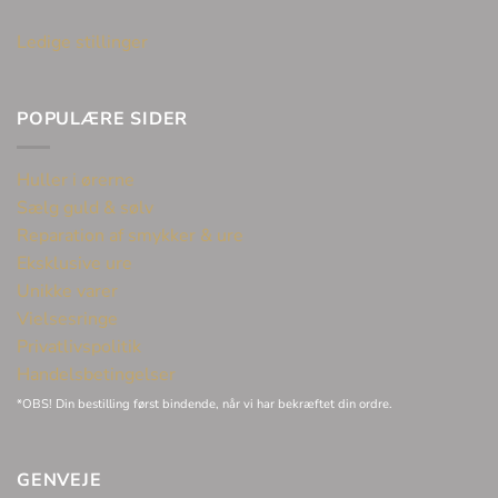
Ledige stillinger
POPULÆRE SIDER
Huller i ørerne
Sælg guld & sølv
Reparation af smykker & ure
Eksklusive ure
Unikke varer
Vielsesringe
Privatlivspolitik
Handelsbetingelser
*OBS! Din bestilling først bindende, når vi har bekræftet din ordre.
GENVEJE