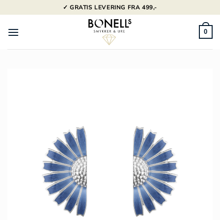
Fortsæt
✓ GRATIS LEVERING FRA 499,-
til
indhold
0