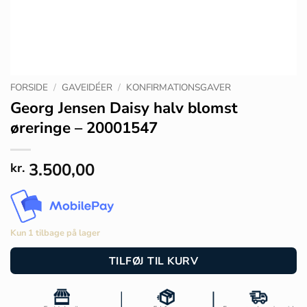
FORSIDE
/
GAVEIDÉER
/
KONFIRMATIONSGAVER
Georg Jensen Daisy halv blomst
øreringe – 20001547
3.500,00
kr.
Kun 1 tilbage på lager
TILFØJ TIL KURV