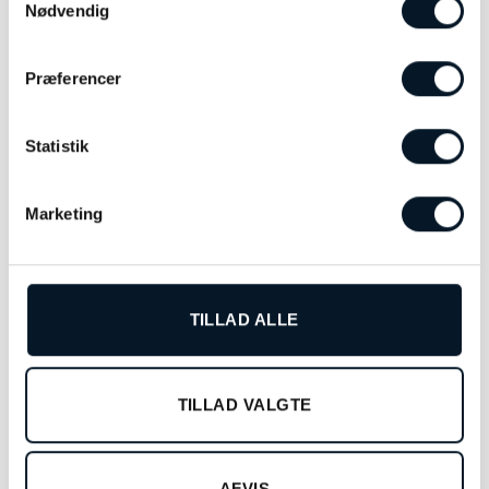
Nødvendig
Præferencer
Statistik
Georg Jensen Daisy øreringe
– 20001544
kr.
1.250,00
Marketing
TILFØJ TIL KURV
TILLAD ALLE
RELATEREDE VARER
TILLAD VALGTE
-45%
AFVIS