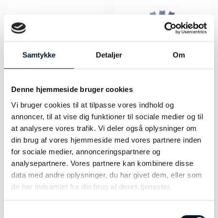
Samtykke
Detaljer
Om
Denne hjemmeside bruger cookies
Vi bruger cookies til at tilpasse vores indhold og
Georg Jensen Daisy halv
Georg Jensen Daisy Broche –
annoncer, til at vise dig funktioner til sociale medier og til
blomst broche – 20001549
20001546
at analysere vores trafik. Vi deler også oplysninger om
kr.
1.750,00
kr.
2.975,00
din brug af vores hjemmeside med vores partnere inden
TILFØJ TIL KURV
TILFØJ TIL KURV
for sociale medier, annonceringspartnere og
analysepartnere. Vores partnere kan kombinere disse
data med andre oplysninger, du har givet dem, eller som
de har indsamlet fra din brug af deres tjenester.
Samtykkevalg