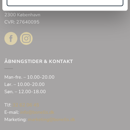
Bonell’s Smykker & Ure Fields
Arne Jacobsens Allé 12, butik 105 C/O Field’s
2300 København
CVR: 27640095
ÅBNINGSTIDER & KONTAKT
Man-fre. – 10.00-20.00
Lør. – 10.00-20.00
Søn. – 12.00-18.00
Tlf:
32 62 06 45
E-mail:
info@bonells.dk
Marketing:
marketing@bonells.dk