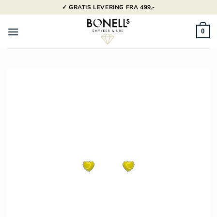
Fortsæt
✓ GRATIS LEVERING FRA 499,-
til
indhold
0