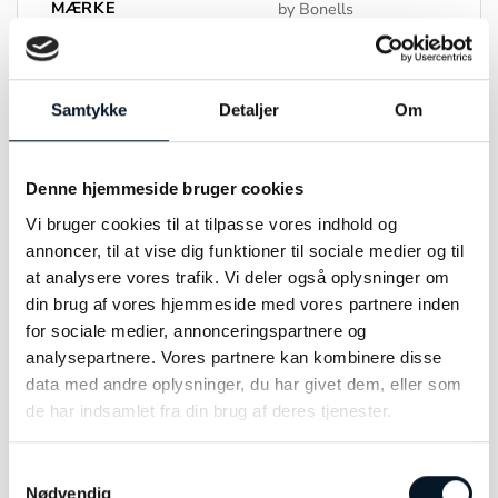
MÆRKE
by Bonells
MATERIALE
Sølv
Samtykke
Detaljer
Om
FARVE
Gul emalje
STØRRELSE
4,7 x 5mm
Denne hjemmeside bruger cookies
Vi bruger cookies til at tilpasse vores indhold og
annoncer, til at vise dig funktioner til sociale medier og til
at analysere vores trafik. Vi deler også oplysninger om
RELATEREDE VARER
din brug af vores hjemmeside med vores partnere inden
for sociale medier, annonceringspartnere og
analysepartnere. Vores partnere kan kombinere disse
data med andre oplysninger, du har givet dem, eller som
-32%
de har indsamlet fra din brug af deres tjenester.
Samtykkevalg
Nødvendig