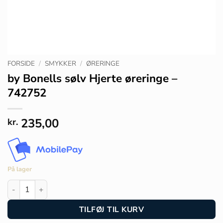
FORSIDE
/
SMYKKER
/
ØRERINGE
by Bonells sølv Hjerte øreringe –
742752
235,00
kr.
På lager
by Bonells sølv Hjerte øreringe - 742752 antal
TILFØJ TIL KURV