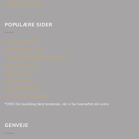
Ledige stillinger
POPULÆRE SIDER
Huller i ørerne
Sælg guld & sølv
Reparation af smykker & ure
Eksklusive ure
Unikke varer
Vielsesringe
Privatlivspolitik
Handelsbetingelser
*OBS! Din bestilling først bindende, når vi har bekræftet din ordre.
GENVEJE