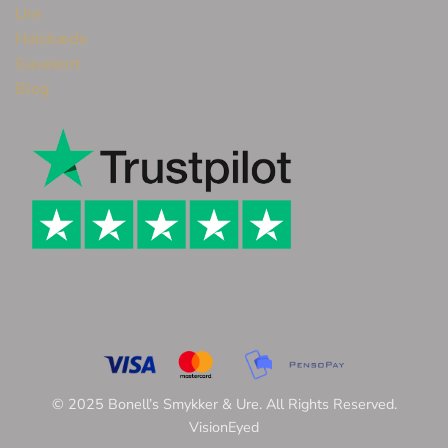
Ure
Halskæde
Gavekort
Blog
© 2025 Bonell’s Smykker & Ure. All Rights Reserved.
VisionEyed