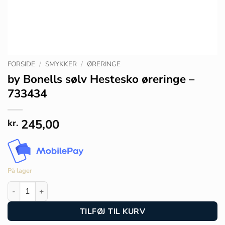
FORSIDE
/
SMYKKER
/
ØRERINGE
by Bonells sølv Hestesko øreringe –
733434
245,00
kr.
På lager
by Bonells sølv Hestesko øreringe - 733434 antal
TILFØJ TIL KURV