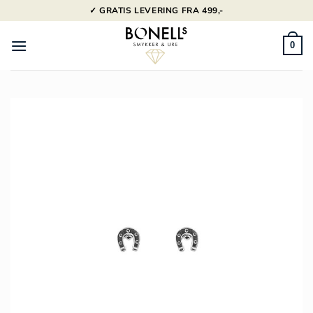
Fortsæt
✓ GRATIS LEVERING FRA 499,-
til
indhold
0