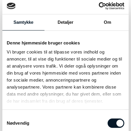
MÆRKE
by Bonells
MATERIALE
Sølv
Samtykke
Detaljer
Om
STØRRELSE
6,6 x 6,3mm
Denne hjemmeside bruger cookies
Vi bruger cookies til at tilpasse vores indhold og
annoncer, til at vise dig funktioner til sociale medier og til
RELATEREDE VARER
at analysere vores trafik. Vi deler også oplysninger om
din brug af vores hjemmeside med vores partnere inden
for sociale medier, annonceringspartnere og
analysepartnere. Vores partnere kan kombinere disse
data med andre oplysninger, du har givet dem, eller som
de har indsamlet fra din brug af deres tjenester.
Samtykkevalg
Nødvendig