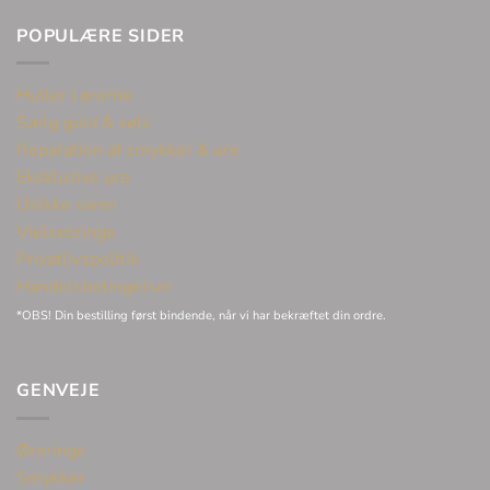
POPULÆRE SIDER
Huller i ørerne
Sælg guld & sølv
Reparation af smykker & ure
Eksklusive ure
Unikke varer
Vielsesringe
Privatlivspolitik
Handelsbetingelser
*OBS! Din bestilling først bindende, når vi har bekræftet din ordre.
GENVEJE
Øreringe
Smykker