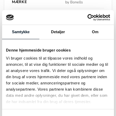
MÆRKE
by Bonells
FARVE
Rødguld
MATERIALE
14kt
Samtykke
Detaljer
Om
STEN
Koral
Denne hjemmeside bruger cookies
STØRRELSE
5,5mm
Vi bruger cookies til at tilpasse vores indhold og
annoncer, til at vise dig funktioner til sociale medier og til
at analysere vores trafik. Vi deler også oplysninger om
din brug af vores hjemmeside med vores partnere inden
RELATEREDE VARER
for sociale medier, annonceringspartnere og
analysepartnere. Vores partnere kan kombinere disse
data med andre oplysninger, du har givet dem, eller som
de har indsamlet fra din brug af deres tjenester.
Samtykkevalg