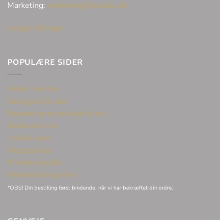
Marketing:
marketing@bonells.dk
Ledige stillinger
POPULÆRE SIDER
Huller i ørerne
Sælg guld & sølv
Reparation af smykker & ure
Eksklusive ure
Unikke varer
Vielsesringe
Privatlivspolitik
Handelsbetingelser
*OBS! Din bestilling først bindende, når vi har bekræftet din ordre.