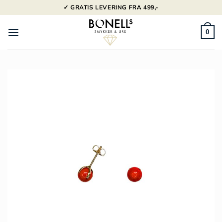
Fortsæt
✓ GRATIS LEVERING FRA 499,-
til
indhold
0