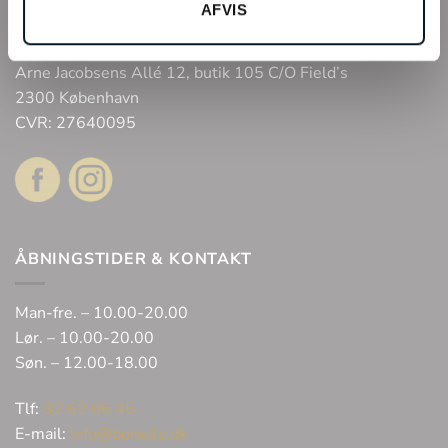
Webshop
AFVIS
Bonell’s Smykker & Ure Fields
Arne Jacobsens Allé 12, butik 105 C/O Field’s
2300 København
CVR: 27640095
ÅBNINGSTIDER & KONTAKT
Man-fre. – 10.00-20.00
Lør. – 10.00-20.00
Søn. – 12.00-18.00
Tlf:
32 62 06 45
E-mail:
info@bonells.dk