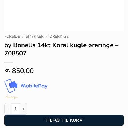
FORSIDE
/
SMYKKER
/
ØRERINGE
by Bonells 14kt Koral kugle øreringe –
708507
850,00
kr.
På lager
by Bonells 14kt Koral kugle øreringe - 708507 antal
TILFØJ TIL KURV