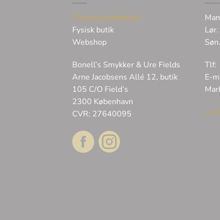
Tilmeld kundeklub
Man
Fysisk butik
Lør.
Webshop
Søn
Bonell’s Smykker & Ure Fields
Tlf:
Arne Jacobsens Allé 12, butik
E-m
105 C/O Field’s
Mar
2300 København
Ledi
CVR: 27640095