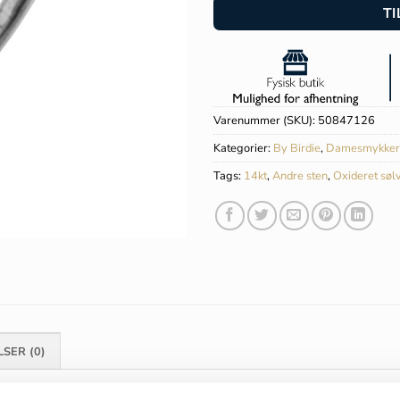
TI
Varenummer (SKU):
50847126
Kategorier:
By Birdie
,
Damesmykker
Tags:
14kt
,
Andre sten
,
Oxideret søl
SER (0)