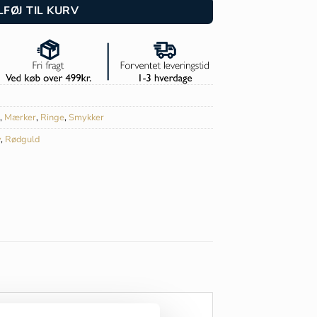
LFØJ TIL KURV
,
Mærker
,
Ringe
,
Smykker
v
,
Rødguld