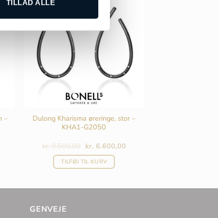
TILLAD ALLE
n –
Dulong Kharisma øreringe, stor –
KHA1-G2050
Den
Den
kr.
9.500,00
kr.
6.600,00
oprindelige
aktuelle
pris
pris
TILFØJ TIL KURV
var:
er:
kr. 9.500,00.
kr. 6.600,00.
GENVEJE