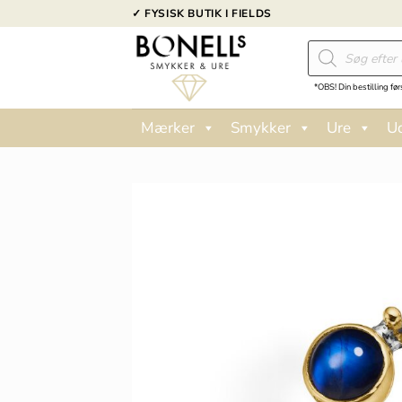
Fortsæt
✓ FYSISK BUTIK I FIELDS
til
Products
indhold
search
*OBS! Din bestilling før
Mærker
Smykker
Ure
U