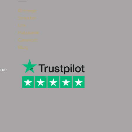
Øreringe
Smykker
Ure
Halskæde
Gavekort
Blog
i har