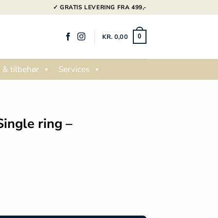
✓ GRATIS LEVERING FRA 499,-
KR.
0,00
0
 & tilbehør
Services
Single ring –