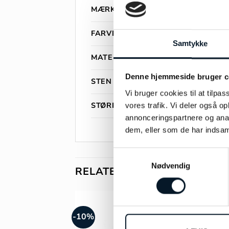
MÆRKE
FARVE
Samtykke
MATERIALE
Denne hjemmeside bruger c
STEN
Vi bruger cookies til at tilpas
STØRRELSE
vores trafik. Vi deler også 
annonceringspartnere og anal
dem, eller som de har indsaml
Samtykkevalg
Nødvendig
RELATEREDE VARER
-10%
-45