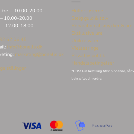
-fre. – 10.00-20.00
Huller i ørerne
 – 10.00-20.00
Sælg guld & sølv
. – 12.00-18.00
Reparation af smykker & ure
Eksklusive ure
32 62 06 45
Unikke varer
ail:
info@bonells.dk
Vielsesringe
keting:
marketing@bonells.dk
Privatlivspolitik
Handelsbetingelser
ge stillinger
*OBS! Din bestilling først bindende, når v
bekræftet din ordre.