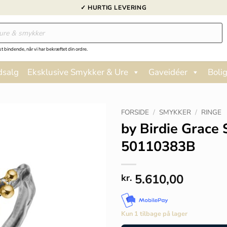
✓ HURTIG LEVERING
st bindende, når vi har bekræftet din ordre.
dsalg
Eksklusive Smykker & Ure
Gaveidéer
Bolig
FORSIDE
/
SMYKKER
/
RINGE
by Birdie Grace 
50110383B
5.610,00
kr.
Kun 1 tilbage på lager