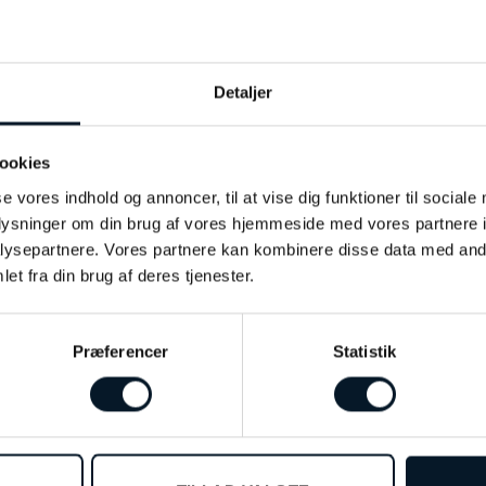
By Birdie
Mix
Detaljer
Sølv / 14kt
ookies
Rainbow månesten
se vores indhold og annoncer, til at vise dig funktioner til sociale
oplysninger om din brug af vores hjemmeside med vores partnere i
54
ysepartnere. Vores partnere kan kombinere disse data med andr
et fra din brug af deres tjenester.
Præferencer
Statistik
%