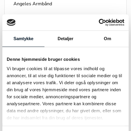
Angeles Armbånd
Materiale:
Sølv
Størrelse:
Large
Samtykke
Detaljer
Om
Sten:
8mm tiger øje, sort mat onyx, samt
lavasten
Denne hjemmeside bruger cookies
Varenummer:
C10013
Vi bruger cookies til at tilpasse vores indhold og
annoncer, til at vise dig funktioner til sociale medier og til
at analysere vores trafik. Vi deler også oplysninger om
din brug af vores hjemmeside med vores partnere inden
for sociale medier, annonceringspartnere og
RELATEREDE VARER
analysepartnere. Vores partnere kan kombinere disse
data med andre oplysninger, du har givet dem, eller som
de har indsamlet fra din brug af deres tjenester.
-19%
-33%