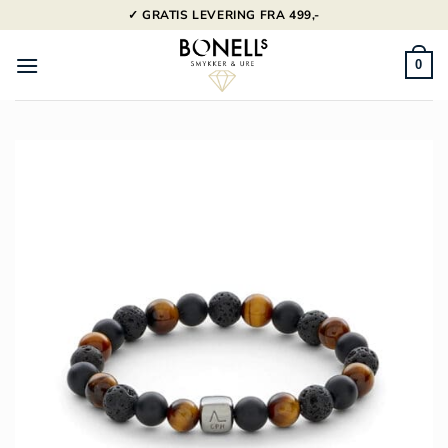
Fortsæt
✓ GRATIS LEVERING FRA 499,-
til
indhold
0