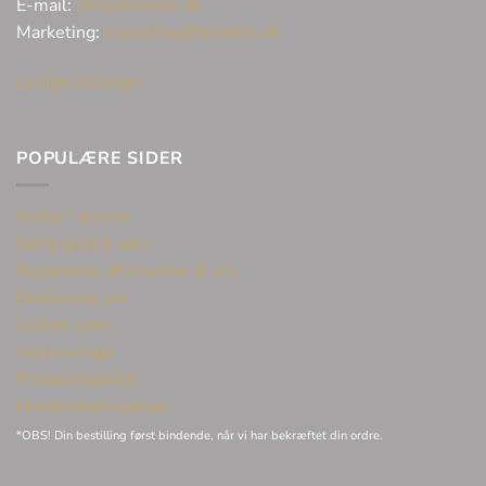
E-mail:
info@bonells.dk
Marketing:
marketing@bonells.dk
Ledige stillinger
POPULÆRE SIDER
Huller i ørerne
Sælg guld & sølv
Reparation af smykker & ure
Eksklusive ure
Unikke varer
Vielsesringe
Privatlivspolitik
Handelsbetingelser
*OBS! Din bestilling først bindende, når vi har bekræftet din ordre.