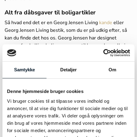
Alt fra dåbsgaver til boligartikler
Så hvad end det er en Georg Jensen Living
kande
eller
Georg Jensen Living bestik, som du er på udkig efter, så
kan du finde det hos os. Georg Jensen har designet
mange forskellige bolig- og gaveartikler, og de er alle i
samme klassiske og tidløse stil, som Georg Jensen
produkter særligt er kendt for. Du finder hele vores
udvalg fra Georg Jensen Living lige
her
.
Samtykke
Detaljer
Om
Den personlige gave
Denne hjemmeside bruger cookies
Hvis du er på udkig efter den perfekte dåbsgave, så vil vi
anbefale dig at tage et kig på Georg Jensens udvalg. De
Vi bruger cookies til at tilpasse vores indhold og
tilbyder et bredt udvalg af smukke og funktionelle
annoncer, til at vise dig funktioner til sociale medier og til
produkter, som alle er perfekte til en personlig gave, som
at analysere vores trafik. Vi deler også oplysninger om
kan gemmes resten af livet. Georg Jensen dåbsgaver er
din brug af vores hjemmeside med vores partnere inden
for sociale medier, annonceringspartnere og
den perfekte måde at mindes en særlig dag på. Alle