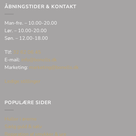
ÅBNINGSTIDER & KONTAKT
Man-fre. – 10.00-20.00
Lør. – 10.00-20.00
Søn. – 12.00-18.00
Tlf:
32 62 06 45
E-mail:
info@bonells.dk
Marketing:
marketing@bonells.dk
Ledige stillinger
POPULÆRE SIDER
Huller i ørerne
Sælg guld & sølv
Reparation af smykker & ure