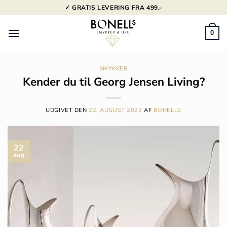
Fortsæt
✓ GRATIS LEVERING FRA 499,-
til
indhold
0
SMYKKER
Kender du til Georg Jensen Living?
UDGIVET DEN
22. AUGUST 2022
AF
BONELLS
22
aug