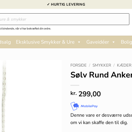
✓ HURTIG LEVERING
st bindende, når vi har bekræftet din ordre.
dsalg
Eksklusive Smykker & Ure
Gaveidéer
Bolig
FORSIDE
/
SMYKKER
/
KÆDER
Sølv Rund Anke
299,00
kr.
Denne vare er desværre uds
om vi kan skaffe den til dig.