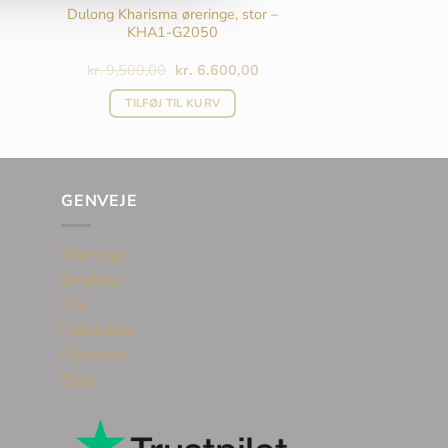
Dulong Kharisma øreringe, stor –
KHA1-G2050
Den
Den
kr.
9.500,00
kr.
6.600,00
oprindelige
aktuelle
pris
pris
TILFØJ TIL KURV
var:
er:
kr. 9.500,00.
kr. 6.600,00.
GENVEJE
Øreringe
Smykker
Ure
Halskæde
Gavekort
Blog