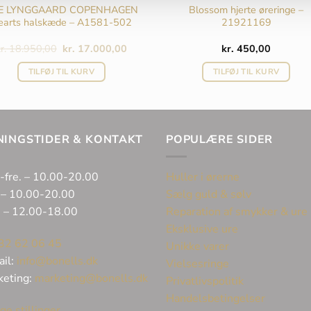
E LYNGGAARD COPENHAGEN
Blossom hjerte øreringe –
earts halskæde – A1581-502
21921169
Den
Den
r.
18.950,00
kr.
17.000,00
kr.
450,00
oprindelige
aktuelle
pris
pris
TILFØJ TIL KURV
TILFØJ TIL KURV
var:
er:
kr. 18.950,00.
kr. 17.000,00.
NINGSTIDER & KONTAKT
POPULÆRE SIDER
-fre. – 10.00-20.00
Huller i ørerne
 – 10.00-20.00
Sælg guld & sølv
. – 12.00-18.00
Reparation af smykker & ure
Eksklusive ure
32 62 06 45
Unikke varer
ail:
info@bonells.dk
Vielsesringe
keting:
marketing@bonells.dk
Privatlivspolitik
Handelsbetingelser
ge stillinger