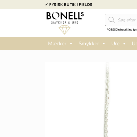
Fortsæt
✓ FYSISK BUTIK I FIELDS
til
Products
indhold
search
*OBS! Din bestilling før
Mærker
Smykker
Ure
U