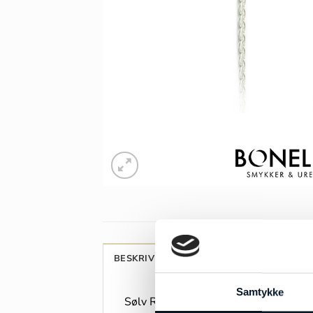
BESKRIVELSE
ANMELDELSER (0)
Samtykke
Sølv Rund ankerkæde 0,3mm 55cm