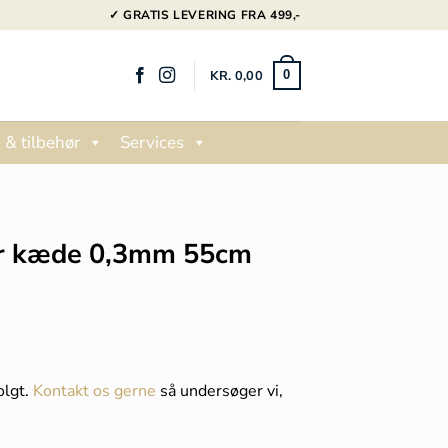
✓ GRATIS LEVERING FRA 499,-
KR.
0,00
0
 & tilbehør
Services
r kæde 0,3mm 55cm
olgt.
Kontakt os gerne
så undersøger vi,