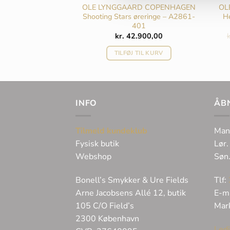
RD COPENHAGEN
OLE LYNGGAARD COPENHAGEN
OL
d – A1731-401
Shooting Stars øreringe – A2861-
H
401
.900,00
kr.
42.900,00
k
 TIL KURV
TILFØJ TIL KURV
INFO
ÅB
Tilmeld kundeklub
Man
Fysisk butik
Lør.
Webshop
Søn
Bonell’s Smykker & Ure Fields
Tlf:
Arne Jacobsens Allé 12, butik
E-m
105 C/O Field’s
Mar
2300 København
Ledi