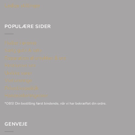
Ledige stillinger
POPULÆRE SIDER
Huller i ørerne
Sælg guld & sølv
Reparation af smykker & ure
Eksklusive ure
Unikke varer
Vielsesringe
Privatlivspolitik
Handelsbetingelser
*OBS! Din bestilling først bindende, når vi har bekræftet din ordre.
GENVEJE