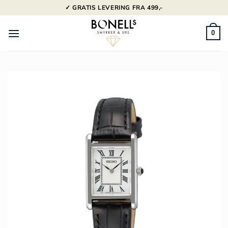
Fortsæt
✓ GRATIS LEVERING FRA 499,-
til
indhold
0