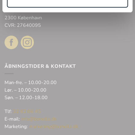
Bonell’s Smykker & Ure Fields
Arne Jacobsens Allé 12, butik 105 C/O Field’s
2300 København
CVR: 27640095
ÅBNINGSTIDER & KONTAKT
Man-fre. – 10.00-20.00
Lør. – 10.00-20.00
Søn. – 12.00-18.00
Tlf:
32 62 06 45
E-mail:
info@bonells.dk
Marketing:
marketing@bonells.dk