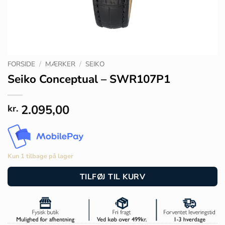
FORSIDE
/
MÆRKER
/
SEIKO
Seiko Conceptual – SWR107P1
2.095,00
kr.
Kun 1 tilbage på lager
TILFØJ TIL KURV