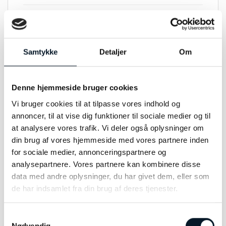
STØRRELSE
119,6 x 29,4mm
MATERIALE
Stål
Samtykke
Detaljer
Om
GLAS
Safir
ANDET INFO
5 ATM
Denne hjemmeside bruger cookies
Vi bruger cookies til at tilpasse vores indhold og
annoncer, til at vise dig funktioner til sociale medier og til
at analysere vores trafik. Vi deler også oplysninger om
din brug af vores hjemmeside med vores partnere inden
RELATEREDE VARER
for sociale medier, annonceringspartnere og
analysepartnere. Vores partnere kan kombinere disse
data med andre oplysninger, du har givet dem, eller som
de har indsamlet fra din brug af deres tjenester.
Samtykkevalg
Nødvendig