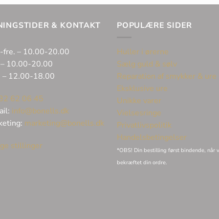
NINGSTIDER & KONTAKT
POPULÆRE SIDER
-fre. – 10.00-20.00
Huller i ørerne
 – 10.00-20.00
Sælg guld & sølv
. – 12.00-18.00
Reparation af smykker & ure
Eksklusive ure
32 62 06 45
Unikke varer
ail:
info@bonells.dk
Vielsesringe
keting:
marketing@bonells.dk
Privatlivspolitik
Handelsbetingelser
ge stillinger
*OBS! Din bestilling først bindende, når v
bekræftet din ordre.