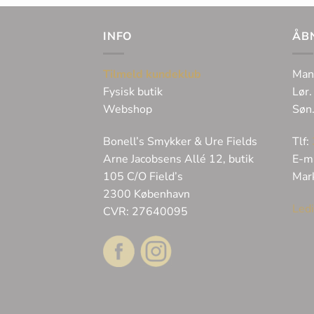
INFO
ÅB
Tilmeld kundeklub
Man
Fysisk butik
Lør.
Webshop
Søn
Bonell’s Smykker & Ure Fields
Tlf:
Arne Jacobsens Allé 12, butik
E-m
105 C/O Field’s
Mar
2300 København
Ledi
CVR: 27640095