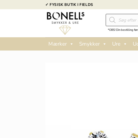
Fortsæt
✓ FYSISK BUTIK I FIELDS
til
Products
indhold
search
*OBS! Din bestilling før
Mærker
Smykker
Ure
U