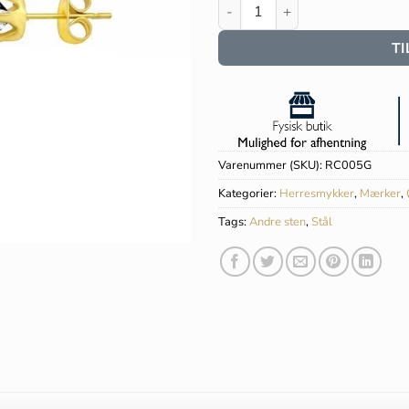
Rico's stål Solitaire øreringe 
TI
Varenummer (SKU):
RC005G
Kategorier:
Herresmykker
,
Mærker
,
Tags:
Andre sten
,
Stål