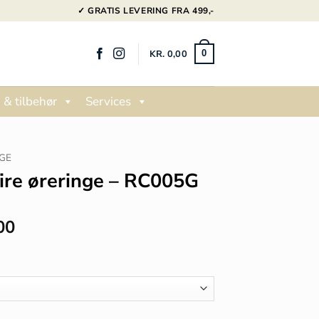
✓ GRATIS LEVERING FRA 499,-
KR.
0,00
0
 & tilbehør
Services
GE
taire øreringe – RC005G
Prisinterval:
00
kr. 195,00
til
kr. 250,00