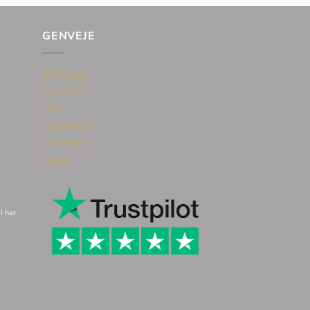
GENVEJE
Øreringe
Smykker
Ure
Halskæde
Gavekort
Blog
i har