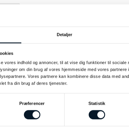
SER (0)
Rico's Men's Jewelry
Detaljer
PVD
ookies
Stål
se vores indhold og annoncer, til at vise dig funktioner til sociale
oplysninger om din brug af vores hjemmeside med vores partnere i
Zirkonia
ysepartnere. Vores partnere kan kombinere disse data med andr
et fra din brug af deres tjenester.
5mm, 7mm
Præferencer
Statistik