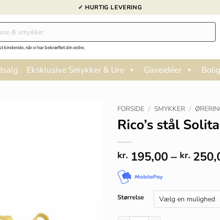
✓ HURTIG LEVERING
st bindende, når vi har bekræftet din ordre.
dsalg
Eksklusive Smykker & Ure
Gaveidéer
Bolig
FORSIDE
/
SMYKKER
/
ØRERIN
Rico’s stål Soli
195,00
–
250,
kr.
kr.
Størrelse