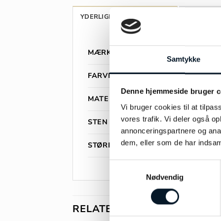
YDERLIGERE INFORMATION
ANMELDEL
MÆRKE
Samtykke
FARVE
Denne hjemmeside bruger c
MATERIALE
Vi bruger cookies til at tilpas
vores trafik. Vi deler også 
STEN
annonceringspartnere og anal
dem, eller som de har indsaml
STØRRELSE
Samtykkevalg
Nødvendig
RELATEREDE VARER