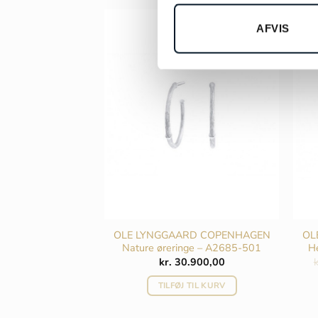
AFVIS
-10
 øreringe, lille –
OLE LYNGGAARD COPENHAGEN
OL
-B1130
Nature øreringe – A2685-501
H
Den
Den
0
kr.
8.000,00
kr.
30.900,00
k
oprindelige
aktuelle
pris
pris
 TIL KURV
TILFØJ TIL KURV
var:
er:
kr. 12.900,00.
kr. 8.000,00.