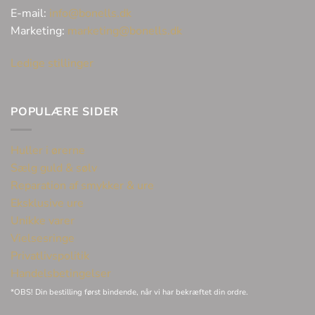
E-mail:
info@bonells.dk
Marketing:
marketing@bonells.dk
Ledige stillinger
POPULÆRE SIDER
Huller i ørerne
Sælg guld & sølv
Reparation af smykker & ure
Eksklusive ure
Unikke varer
Vielsesringe
Privatlivspolitik
Handelsbetingelser
*OBS! Din bestilling først bindende, når vi har bekræftet din ordre.