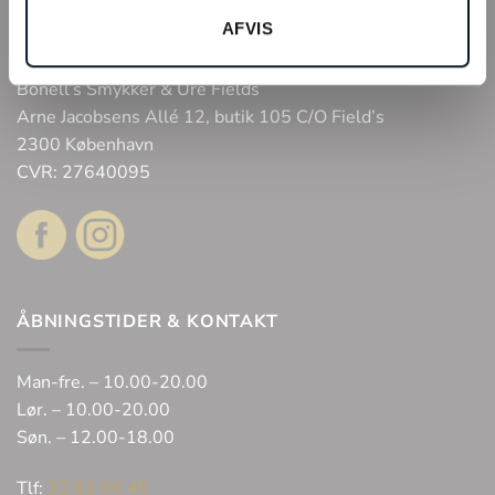
Fysisk butik
AFVIS
Webshop
Bonell’s Smykker & Ure Fields
Arne Jacobsens Allé 12, butik 105 C/O Field’s
2300 København
CVR: 27640095
ÅBNINGSTIDER & KONTAKT
Man-fre. – 10.00-20.00
Lør. – 10.00-20.00
Søn. – 12.00-18.00
Tlf:
32 62 06 45