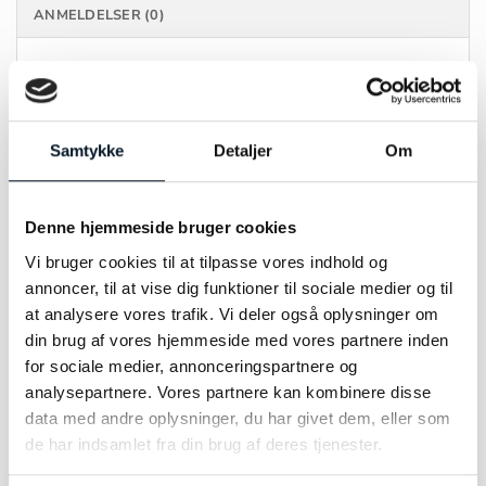
ANMELDELSER (0)
MÆRKE
Pernille Corydon
FARVE
Forgyldt
Samtykke
Detaljer
Om
MATERIALE
Sølv
Denne hjemmeside bruger cookies
STØRRELSE
38 – 42cm
Vi bruger cookies til at tilpasse vores indhold og
annoncer, til at vise dig funktioner til sociale medier og til
at analysere vores trafik. Vi deler også oplysninger om
din brug af vores hjemmeside med vores partnere inden
for sociale medier, annonceringspartnere og
RELATEREDE VARER
analysepartnere. Vores partnere kan kombinere disse
data med andre oplysninger, du har givet dem, eller som
de har indsamlet fra din brug af deres tjenester.
-19%