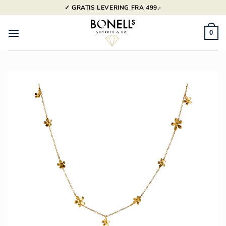
Fortsæt
✓ GRATIS LEVERING FRA 499,-
til
indhold
0