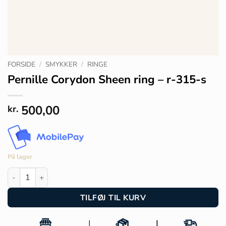
FORSIDE
/
SMYKKER
/
RINGE
Pernille Corydon Sheen ring – r-315-s
500,00
kr.
På lager
Pernille Corydon Sheen ring - r-315-s antal
TILFØJ TIL KURV