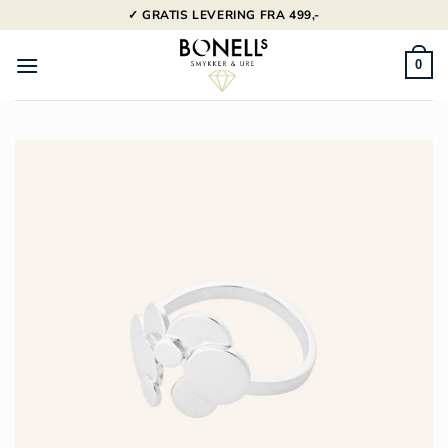
Fortsæt
✓ GRATIS LEVERING FRA 499,-
til
indhold
0