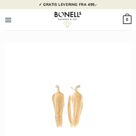
Fortsæt
✓ GRATIS LEVERING FRA 499,-
til
indhold
0