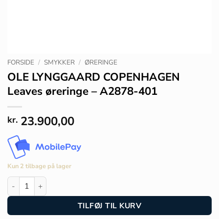
FORSIDE
/
SMYKKER
/
ØRERINGE
OLE LYNGGAARD COPENHAGEN
Leaves øreringe – A2878-401
23.900,00
kr.
Kun 2 tilbage på lager
OLE LYNGGAARD COPENHAGEN Leaves øreringe - A2878-401
TILFØJ TIL KURV