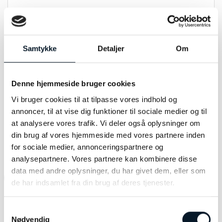
Model:
Ole Lynggaard Leaves øreringe
Materiale:
18kt rødguld og diamanter 0,02ct i alt
Samtykke
Detaljer
Om
TW/VS
Modelnummer:
A2878-401
Denne hjemmeside bruger cookies
Vi bruger cookies til at tilpasse vores indhold og
annoncer, til at vise dig funktioner til sociale medier og til
at analysere vores trafik. Vi deler også oplysninger om
RELATEREDE VARER
din brug af vores hjemmeside med vores partnere inden
for sociale medier, annonceringspartnere og
analysepartnere. Vores partnere kan kombinere disse
data med andre oplysninger, du har givet dem, eller som
-31%
de har indsamlet fra din brug af deres tjenester.
Samtykkevalg
Nødvendig