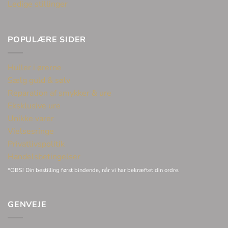
Ledige stillinger
POPULÆRE SIDER
Huller i ørerne
Sælg guld & sølv
Reparation af smykker & ure
Eksklusive ure
Unikke varer
Vielsesringe
Privatlivspolitik
Handelsbetingelser
*OBS! Din bestilling først bindende, når vi har bekræftet din ordre.
GENVEJE