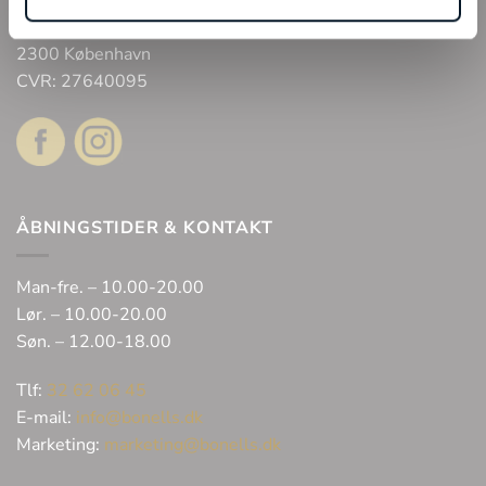
Arne Jacobsens Allé 12, butik 105 C/O Field’s
2300 København
CVR: 27640095
ÅBNINGSTIDER & KONTAKT
Man-fre. – 10.00-20.00
Lør. – 10.00-20.00
Søn. – 12.00-18.00
Tlf:
32 62 06 45
E-mail:
info@bonells.dk
Marketing:
marketing@bonells.dk