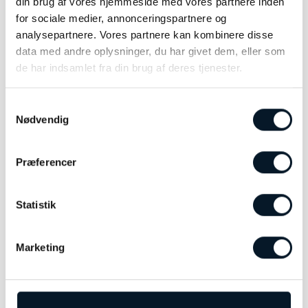
din brug af vores hjemmeside med vores partnere inden
Her er til endnu 100 års fremragenhed med
for sociale medier, annonceringspartnere og
Meisterstück!
analysepartnere. Vores partnere kan kombinere disse
data med andre oplysninger, du har givet dem, eller som
de har indsamlet fra din brug af deres tjenester.
Samtykkevalg
DU KUNNE OGSÅ VÆRE INTERESSERET I…
Nødvendig
Præferencer
Statistik
Marketing