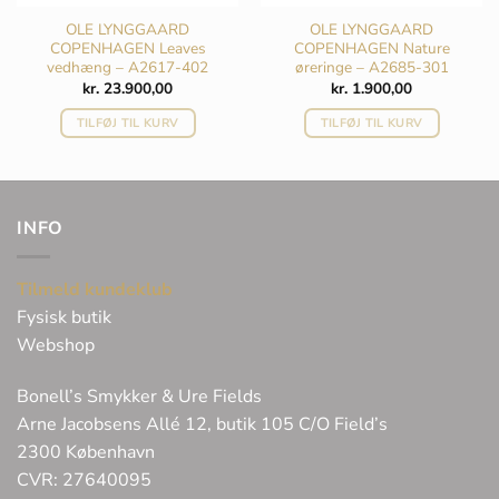
OLE LYNGGAARD
OLE LYNGGAARD
COPENHAGEN Leaves
COPENHAGEN Nature
vedhæng – A2617-402
øreringe – A2685-301
kr.
23.900,00
kr.
1.900,00
elle
TILFØJ TIL KURV
TILFØJ TIL KURV
6.000,00.
INFO
Tilmeld kundeklub
Fysisk butik
Webshop
Bonell’s Smykker & Ure Fields
Arne Jacobsens Allé 12, butik 105 C/O Field’s
2300 København
CVR: 27640095