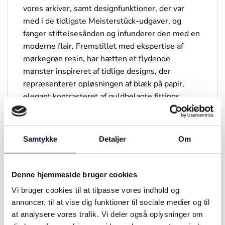
vores arkiver, samt designfunktioner, der var
med i de tidligste Meisterstück-udgaver, og
fanger stiftelsesånden og infunderer den med en
moderne flair. Fremstillet med ekspertise af
mørkegrøn resin, har hætten et flydende
mønster inspireret af tidlige designs, der
repræsenterer opløsningen af blæk på papir,
elegant kontrasteret af guldbelagte fittings.
Klippen er en hyldest til tidlige klipformer fundet
i nogle af de første Meisterstück-penne, der
vækker en følelse af nostalgi. Ved nærmere
Samtykke
Detaljer
Om
eftersyn kan man opdage det originale
Meisterstück-logo, som har prydet hætten som
et symbol på høj kvalitet siden starten. Denne
Denne hjemmeside bruger cookies
jubilæumsudgave er kronet med en massiv
Vi bruger cookies til at tilpasse vores indhold og
guldnib, der stolt viser nummeret 100, sammen
annoncer, til at vise dig funktioner til sociale medier og til
med årene 1924 og 2024.
at analysere vores trafik. Vi deler også oplysninger om