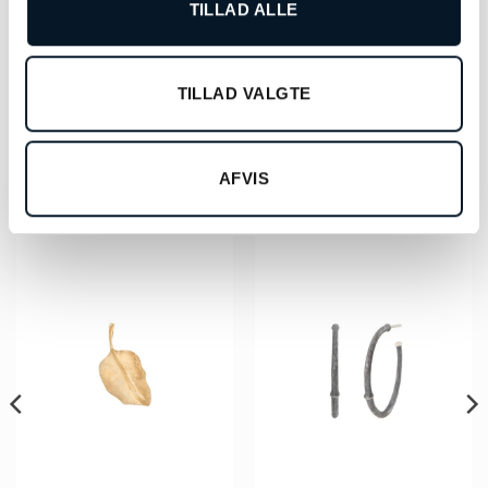
Montblanc Blækflaske Royal
Montblanc Meisterstück
TILLAD ALLE
Blue – MB128185
100års jubilæum
manchetknapper –
MB132977
kr.
220,00
kr.
2.430,00
TILLAD VALGTE
LÆS MERE
TILFØJ TIL KURV
AFVIS
RELATEREDE VARER