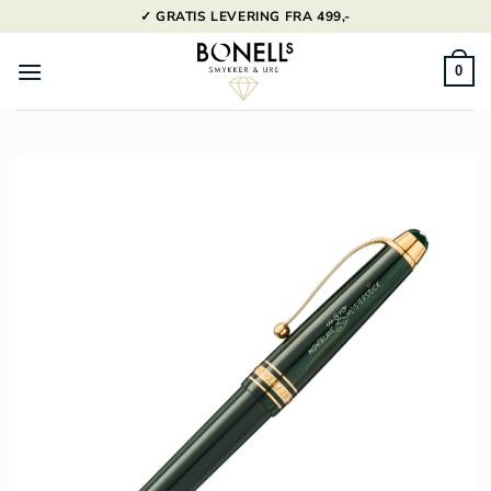
Fortsæt
✓ GRATIS LEVERING FRA 499,-
til
indhold
0