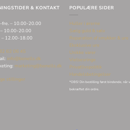
NINGSTIDER & KONTAKT
POPULÆRE SIDER
-fre. – 10.00-20.00
Huller i ørerne
 – 10.00-20.00
Sælg guld & sølv
. – 12.00-18.00
Reparation af smykker & ure
Eksklusive ure
32 62 06 45
Unikke varer
ail:
info@bonells.dk
Vielsesringe
keting:
marketing@bonells.dk
Privatlivspolitik
Handelsbetingelser
ge stillinger
*OBS! Din bestilling først bindende, når v
bekræftet din ordre.