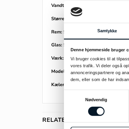
Vandtæthed:
30ATM
Størresle:
41mm
Samtykke
Rem:
Stål lænke
Glas:
Safir
Denne hjemmeside bruger c
Værk:
Automatik
Vi bruger cookies til at tilpas
vores trafik. Vi deler også 
Modelnummer:
MB129371
annonceringspartnere og anal
dem, eller som de har indsaml
Kælenavn:
Glacier
Samtykkevalg
Nødvendig
RELATEREDE VARER