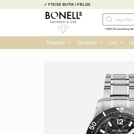
Fortsæt
✓ FYSISK BUTIK I FIELDS
til
Products
indhold
search
*OBS! Din bestilling før
Mærker
Smykker
Ure
U