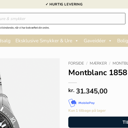
✓ HURTIG LEVERING
st bindende, når vi har bekræftet din ordre.
dsalg
Eksklusive Smykker & Ure
Gaveidéer
Bolig
FORSIDE
/
MÆRKER
/
MONTBL
Montblanc 1858
31.345,00
kr.
Kun 1 tilbage på lager
TI