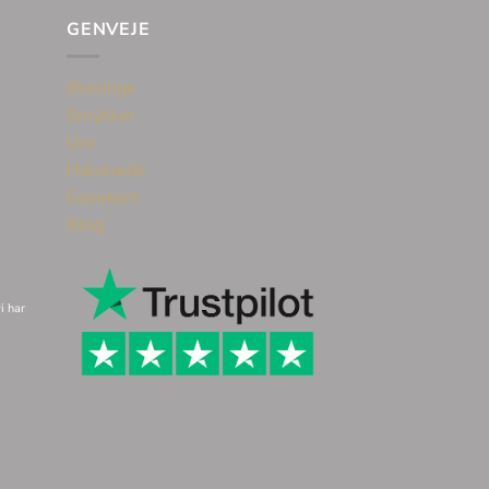
GENVEJE
Øreringe
Smykker
Ure
Halskæde
Gavekort
Blog
i har