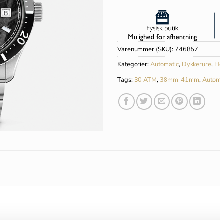
Varenummer (SKU):
746857
Kategorier:
Automatic
,
Dykkerure
,
H
Tags:
30 ATM
,
38mm-41mm
,
Autom