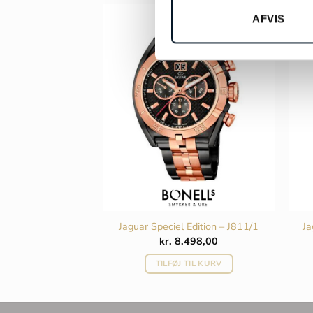
AFVIS
r – F20363/3
Jaguar Speciel Edition – J811/1
Ja
298,00
kr.
8.498,00
 TIL KURV
TILFØJ TIL KURV