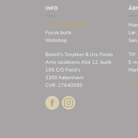
INFO
ÅB
Tilmeld kundeklub
Man
Fysisk butik
Lør.
Webshop
Søn
Bonell’s Smykker & Ure Fields
Tlf:
Arne Jacobsens Allé 12, butik
E-m
105 C/O Field’s
Mar
2300 København
Ledi
CVR: 27640095