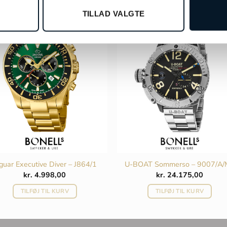
TILLAD VALGTE
guar Executive Diver – J864/1
U-BOAT Sommerso – 9007/A/
kr.
4.998,00
kr.
24.175,00
TILFØJ TIL KURV
TILFØJ TIL KURV