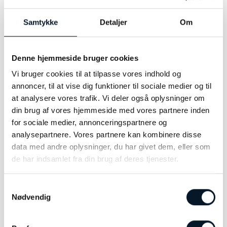
Modelnummer:
1531048
Samtykke
Detaljer
Om
Denne hjemmeside bruger cookies
Vi bruger cookies til at tilpasse vores indhold og
RELATEREDE VARER
annoncer, til at vise dig funktioner til sociale medier og til
at analysere vores trafik. Vi deler også oplysninger om
din brug af vores hjemmeside med vores partnere inden
for sociale medier, annonceringspartnere og
-32%
analysepartnere. Vores partnere kan kombinere disse
data med andre oplysninger, du har givet dem, eller som
de har indsamlet fra din brug af deres tjenester.
Samtykkevalg
Nødvendig