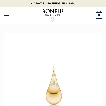
Fortsæt
✓ GRATIS LEVERING FRA 499,-
til
indhold
0