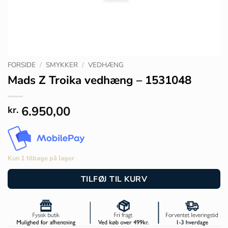
FORSIDE
/
SMYKKER
/
VEDHÆNG
Mads Z Troika vedhæng – 1531048
6.950,00
kr.
Kun 1 tilbage på lager
TILFØJ TIL KURV