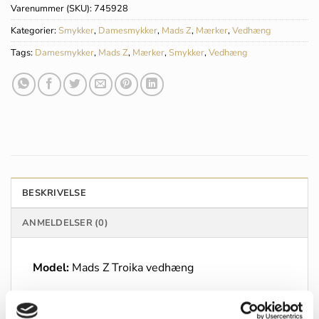
Varenummer (SKU):
745928
Kategorier:
Smykker
,
Damesmykker
,
Mads Z
,
Mærker
,
Vedhæng
Tags:
Damesmykker
,
Mads Z
,
Mærker
,
Smykker
,
Vedhæng
BESKRIVELSE
ANMELDELSER (0)
Model:
Mads Z Troika vedhæng
Materiale:
14kt rødguld og diamanter 0,045ct i
alt