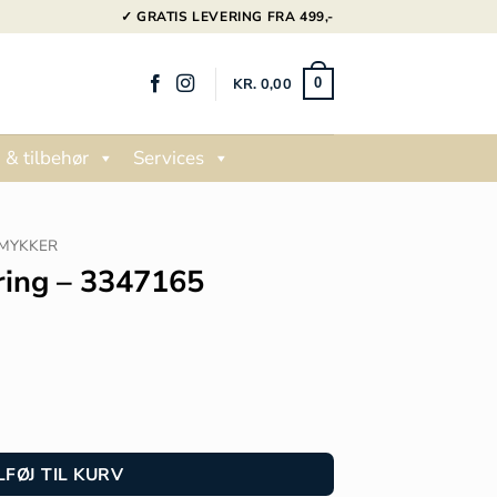
✓ GRATIS LEVERING FRA 499,-
KR.
0,00
0
 & tilbehør
Services
MYKKER
ring – 3347165
LFØJ TIL KURV