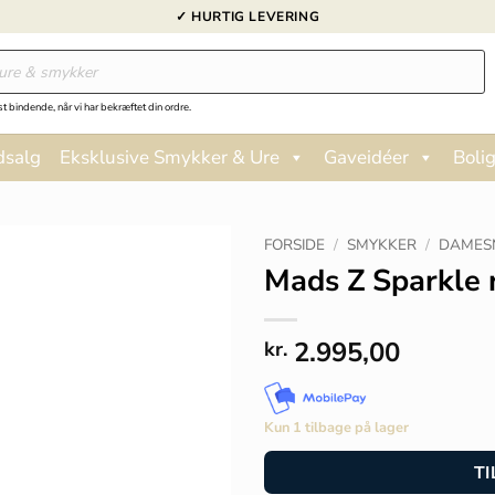
✓ HURTIG LEVERING
st bindende, når vi har bekræftet din ordre.
dsalg
Eksklusive Smykker & Ure
Gaveidéer
Bolig
FORSIDE
/
SMYKKER
/
DAMES
Mads Z Sparkle 
2.995,00
kr.
Kun 1 tilbage på lager
TI