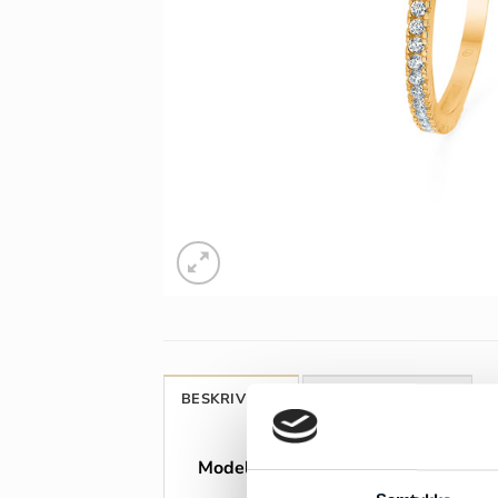
BESKRIVELSE
ANMELDELSER (0)
Model:
Mads Z Sparkle ring