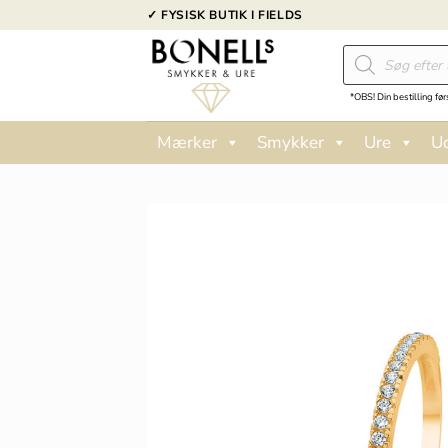
Fortsæt
✓ FYSISK BUTIK I FIELDS
til
Products
indhold
search
*OBS! Din bestilling før
Mærker
Smykker
Ure
U