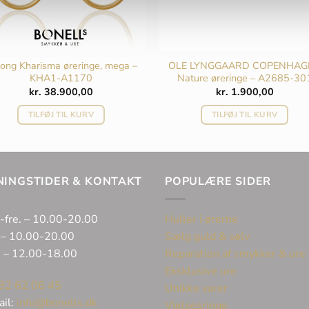
ong Kharisma øreringe, mega –
OLE LYNGGAARD COPENHAG
KHA1-A1170
Nature øreringe – A2685-30
kr.
38.900,00
kr.
1.900,00
TILFØJ TIL KURV
TILFØJ TIL KURV
NINGSTIDER & KONTAKT
POPULÆRE SIDER
-fre. – 10.00-20.00
Huller i ørerne
 – 10.00-20.00
Sælg guld & sølv
. – 12.00-18.00
Reparation af smykker & ure
Eksklusive ure
32 62 06 45
Unikke varer
ail:
info@bonells.dk
Vielsesringe