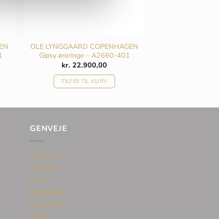
EN
OLE LYNGGAARD COPENHAGEN
1
Gipsy øreringe – A2660-401
kr.
22.900,00
TILFØJ TIL KURV
GENVEJE
Øreringe
Smykker
Ure
Halskæde
Gavekort
Blog