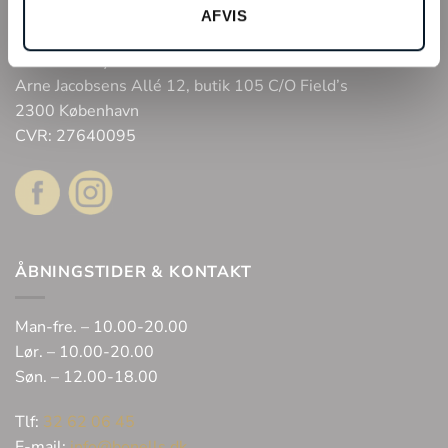
Webshop
AFVIS
Bonell’s Smykker & Ure Fields
Arne Jacobsens Allé 12, butik 105 C/O Field’s
2300 København
CVR: 27640095
ÅBNINGSTIDER & KONTAKT
Man-fre. – 10.00-20.00
Lør. – 10.00-20.00
Søn. – 12.00-18.00
Tlf:
32 62 06 45
E-mail:
info@bonells.dk