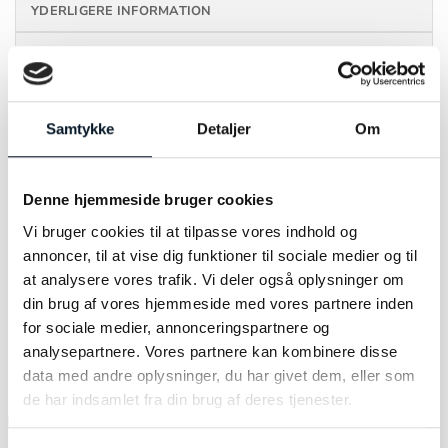
YDERLIGERE INFORMATION
ANMELDELSER (0)
Den enkelte Kara ørering er den ultimative
Samtykke
Detaljer
Om
venindegave. Giv dette lille,
kærlighedsinspirerede hjerte til en, du holder
kær, eller bær det selv som en påmindelse om
Denne hjemmeside bruger cookies
en elsket.
Vi bruger cookies til at tilpasse vores indhold og
annoncer, til at vise dig funktioner til sociale medier og til
at analysere vores trafik. Vi deler også oplysninger om
din brug af vores hjemmeside med vores partnere inden
for sociale medier, annonceringspartnere og
RELATEREDE VARER
analysepartnere. Vores partnere kan kombinere disse
data med andre oplysninger, du har givet dem, eller som
de har indsamlet fra din brug af deres tjenester.
-19%
-31%