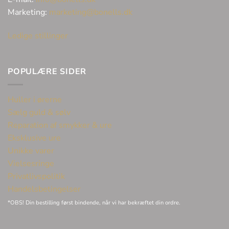
Marketing:
marketing@bonells.dk
Ledige stillinger
POPULÆRE SIDER
Huller i ørerne
Sælg guld & sølv
Reparation af smykker & ure
Eksklusive ure
Unikke varer
Vielsesringe
Privatlivspolitik
Handelsbetingelser
*OBS! Din bestilling først bindende, når vi har bekræftet din ordre.