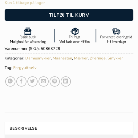
Kun 1 tilbage på lager
TILFØJ TIL KURV
Varenummer (SKU):
50863729
Kategorier:
Damesmykker
,
Maanesten
,
Mærker
,
Øreringe
,
Smykker
Tag:
Forgyldt sølv
BESKRIVELSE