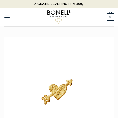
Fortsæt
✓ GRATIS LEVERING FRA 499,-
til
indhold
0