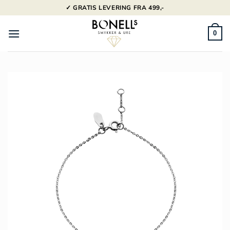
Fortsæt
✓ GRATIS LEVERING FRA 499,-
til
indhold
0