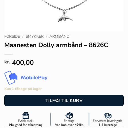
FORSIDE
/
SMYKKER
/
ARMBÅND
Maanesten Dolly armbånd – 8626C
400,00
kr.
Kun 1 tilbage på lager
TILFØJ TIL KURV