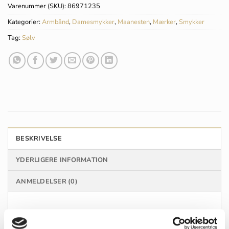
Varenummer (SKU):
86971235
Kategorier:
Armbånd
,
Damesmykker
,
Maanesten
,
Mærker
,
Smykker
Tag:
Sølv
BESKRIVELSE
YDERLIGERE INFORMATION
ANMELDELSER (0)
Delfinen er et symbol på glæde som intet andet
dyr. Lad denne positive skabning være en