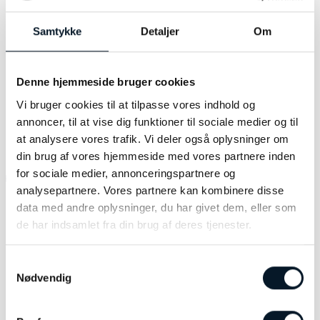
lykkeamulet om dit håndled med Dolly-
armbåndet, når du sætter sejl mod sommeren.
Samtykke
Detaljer
Om
Denne hjemmeside bruger cookies
Vi bruger cookies til at tilpasse vores indhold og
RELATEREDE VARER
annoncer, til at vise dig funktioner til sociale medier og til
at analysere vores trafik. Vi deler også oplysninger om
din brug af vores hjemmeside med vores partnere inden
for sociale medier, annonceringspartnere og
-33%
analysepartnere. Vores partnere kan kombinere disse
data med andre oplysninger, du har givet dem, eller som
de har indsamlet fra din brug af deres tjenester.
Samtykkevalg
Nødvendig