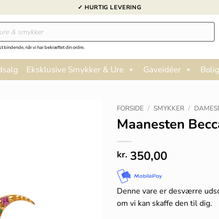
✓ HURTIG LEVERING
st bindende, når vi har bekræftet din ordre.
dsalg
Eksklusive Smykker & Ure
Gaveidéer
Bolig
FORSIDE
/
SMYKKER
/
DAMES
Maanesten Becc
350,00
kr.
Denne vare er desværre uds
om vi kan skaffe den til dig.