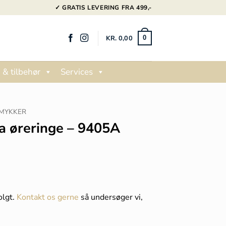
✓ GRATIS LEVERING FRA 499,-
KR.
0,00
0
 & tilbehør
Services
MYKKER
a øreringe – 9405A
olgt.
Kontakt os gerne
så undersøger vi,