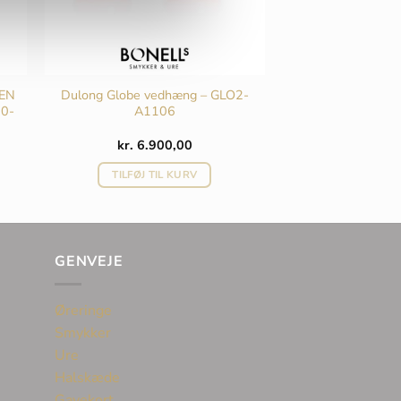
EN
Dulong Globe vedhæng – GLO2-
60-
A1106
kr.
6.900,00
TILFØJ TIL KURV
GENVEJE
Øreringe
Smykker
Ure
Halskæde
Gavekort