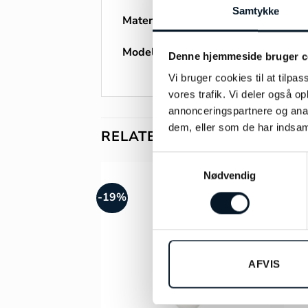
Samtykke
Materiale:
Forgyldt sølv
Modelnummer:
9405A
Denne hjemmeside bruger c
Vi bruger cookies til at tilpas
vores trafik. Vi deler også 
annonceringspartnere og anal
dem, eller som de har indsaml
RELATEREDE VARER
Samtykkevalg
Nødvendig
-19%
AFVIS