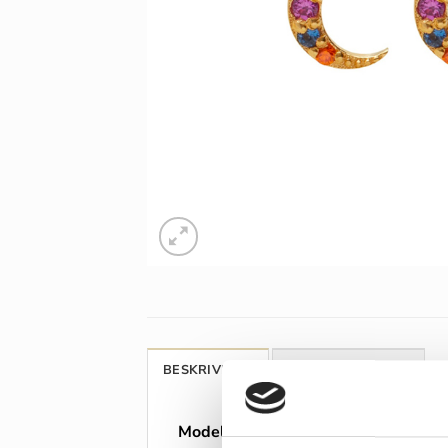
BESKRIVELSE
ANMELDELSER (0)
Model:
Maanesten Becca øreringe