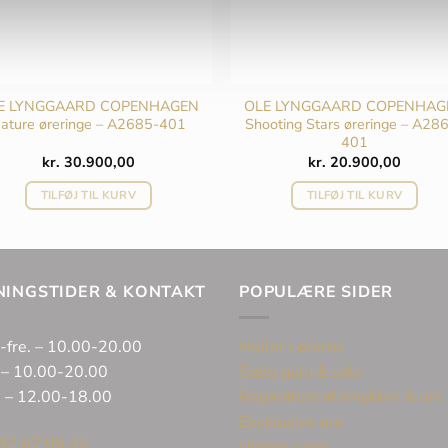
E LYNGGAARD COPENHAGEN
OLE LYNGGAARD COPENHAG
ature øreringe – A2685-401
Shooting Stars øreringe – A28
401
kr.
30.900,00
kr.
20.900,00
TILFØJ TIL KURV
TILFØJ TIL KURV
0.
NINGSTIDER & KONTAKT
POPULÆRE SIDER
-fre. – 10.00-20.00
Huller i ørerne
 – 10.00-20.00
Sælg guld & sølv
. – 12.00-18.00
Reparation af smykker & ure
Eksklusive ure
32 62 06 45
Unikke varer