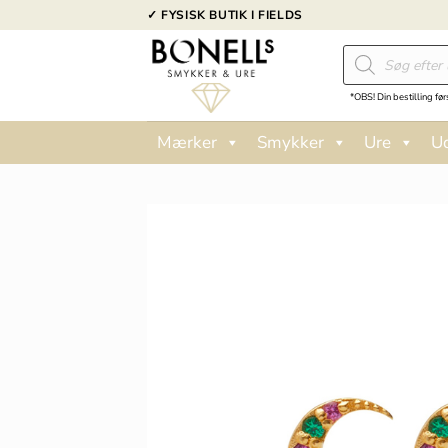
Fortsæt
✓ FYSISK BUTIK I FIELDS
til
Products
indhold
search
*OBS! Din bestilling før
Mærker
Smykker
Ure
U