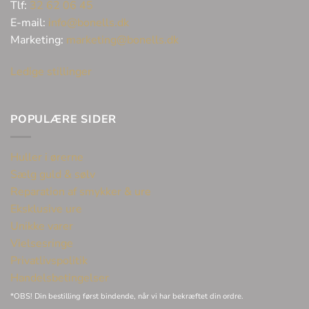
Tlf:
32 62 06 45
E-mail:
info@bonells.dk
Marketing:
marketing@bonells.dk
Ledige stillinger
POPULÆRE SIDER
Huller i ørerne
Sælg guld & sølv
Reparation af smykker & ure
Eksklusive ure
Unikke varer
Vielsesringe
Privatlivspolitik
Handelsbetingelser
*OBS! Din bestilling først bindende, når vi har bekræftet din ordre.