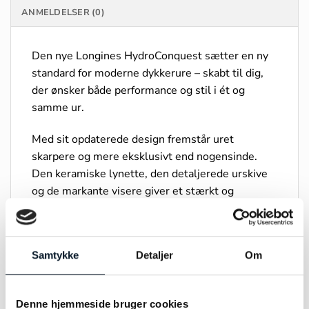
ANMELDELSER (0)
Den nye Longines HydroConquest sætter en ny
standard for moderne dykkerure – skabt til dig,
der ønsker både performance og stil i ét og
samme ur.
Med sit opdaterede design fremstår uret
skarpere og mere eksklusivt end nogensinde.
Den keramiske lynette, den detaljerede urskive
og de markante visere giver et stærkt og
selvsikkert udtryk, der fungerer lige så godt til
hverdagsbrug som til aktive eventyr.
Samtykke
Detaljer
Om
Indvendigt drives uret af et præcist automatisk
værk med op til 72 timers gangreserve, så du får
pålidelighed og kvalitet i særklasse. Vandtæthed
Denne hjemmeside bruger cookies
ned til 300 meter gør modellen klar til både