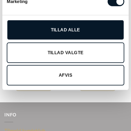
Marketing
TILLAD ALLE
TILLAD VALGTE
Montblanc Star Legacy –
Festina ur – F20363/3
MB117324
AFVIS
kr.
2.298,00
kr.
24.685,00
TILFØJ TIL KURV
TILFØJ TIL KURV
INFO
Tilmeld kundeklub