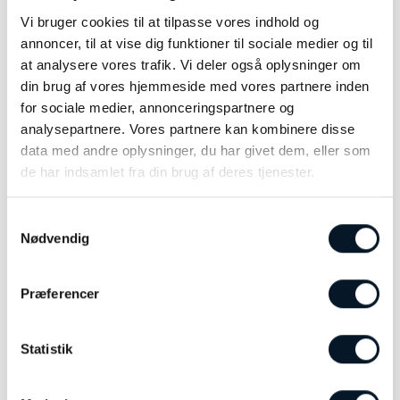
dykning og en aktiv livsstil – uden at gå på
Vi bruger cookies til at tilpasse vores indhold og
kompromis med designet.
annoncer, til at vise dig funktioner til sociale medier og til
at analysere vores trafik. Vi deler også oplysninger om
HydroConquest fås i flere størrelser og farver, så
din brug af vores hjemmeside med vores partnere inden
du nemt kan finde den version, der passer
for sociale medier, annonceringspartnere og
perfekt til din stil.
analysepartnere. Vores partnere kan kombinere disse
data med andre oplysninger, du har givet dem, eller som
Et ur, der ikke bare følger tiden – men løfter dit
de har indsamlet fra din brug af deres tjenester.
look.
Perfekt til dig, der vil have et sporty statement
Samtykkevalg
med schweizisk kvalitet i hver eneste detalje.
Nødvendig
Præferencer
RELATEREDE VARER
Statistik