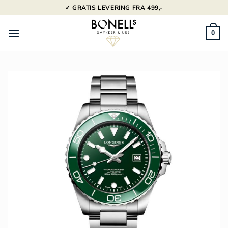
Fortsæt
✓ GRATIS LEVERING FRA 499,-
til
indhold
0