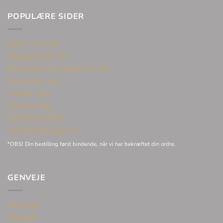
POPULÆRE SIDER
Huller i ørerne
Sælg guld & sølv
Reparation af smykker & ure
Eksklusive ure
Unikke varer
Vielsesringe
Privatlivspolitik
Handelsbetingelser
*OBS! Din bestilling først bindende, når vi har bekræftet din ordre.
GENVEJE
Øreringe
Smykker