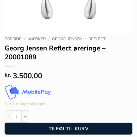
FORSIDE
/
MÆRKER
/
GEORG JENSEN
/
REFLECT
Georg Jensen Reflect øreringe –
20001089
3.500,00
kr.
Kun 2 tilbage på lager
Georg Jensen Reflect øreringe - 20001089 antal
TILFØJ TIL KURV