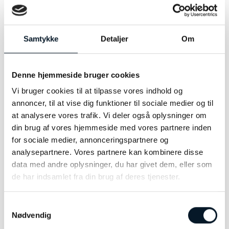
Model:
Georg Jensen Reflect øreringe
Materiale:
Sølv
Samtykke
Detaljer
Om
Modelnummer:
20001089
Denne hjemmeside bruger cookies
Vi bruger cookies til at tilpasse vores indhold og
annoncer, til at vise dig funktioner til sociale medier og til
at analysere vores trafik. Vi deler også oplysninger om
RELATEREDE VARER
din brug af vores hjemmeside med vores partnere inden
for sociale medier, annonceringspartnere og
analysepartnere. Vores partnere kan kombinere disse
-38%
data med andre oplysninger, du har givet dem, eller som
de har indsamlet fra din brug af deres tjenester.
Samtykkevalg
Nødvendig