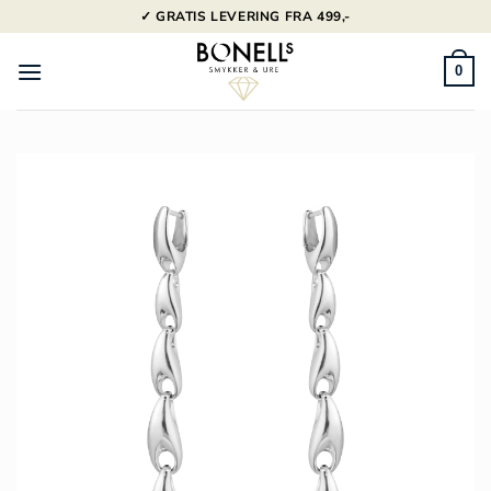
Fortsæt
✓ GRATIS LEVERING FRA 499,-
til
indhold
0