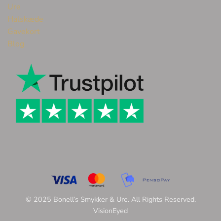
Ure
Halskæde
Gavekort
Blog
© 2025 Bonell’s Smykker & Ure. All Rights Reserved.
VisionEyed