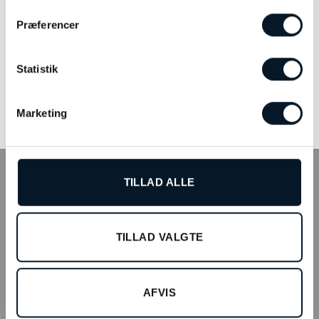
Præferencer
OLE LYNGGAARD
Georg Jensen Moneyphant –
COPENHAGEN Nature
3580035
Statistik
øreringe – A2685-501
kr.
30.900,00
kr.
799,00
TILFØJ TIL KURV
TILFØJ TIL KURV
Marketing
INFO
TILLAD ALLE
Tilmeld kundeklub
Fysisk butik
TILLAD VALGTE
Webshop
Bonell’s Smykker & Ure Fields
AFVIS
Arne Jacobsens Allé 12, butik 105 C/O Field’s