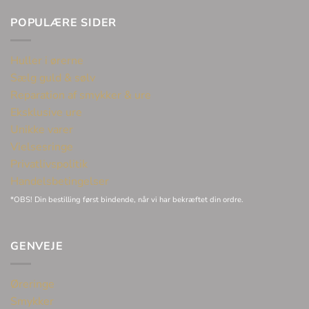
POPULÆRE SIDER
Huller i ørerne
Sælg guld & sølv
Reparation af smykker & ure
Eksklusive ure
Unikke varer
Vielsesringe
Privatlivspolitik
Handelsbetingelser
*OBS! Din bestilling først bindende, når vi har bekræftet din ordre.
GENVEJE
Øreringe
Smykker