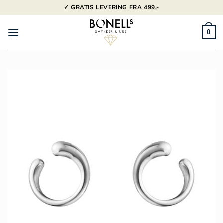
Fortsæt
✓ GRATIS LEVERING FRA 499,-
til
indhold
0