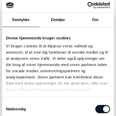
Georg Jensen Mercy øreringe
Sølv
Samtykke
Detaljer
Om
10015149
Denne hjemmeside bruger cookies
Vi bruger cookies til at tilpasse vores indhold og
annoncer, til at vise dig funktioner til sociale medier og til
at analysere vores trafik. Vi deler også oplysninger om
RELATEREDE VARER
din brug af vores hjemmeside med vores partnere inden
for sociale medier, annonceringspartnere og
analysepartnere. Vores partnere kan kombinere disse
data med andre oplysninger, du har givet dem, eller som
de har indsamlet fra din brug af deres tjenester.
Samtykkevalg
Nødvendig