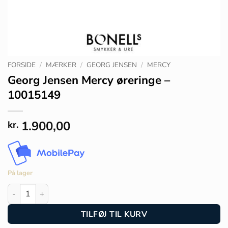
FORSIDE
/
MÆRKER
/
GEORG JENSEN
/
MERCY
Georg Jensen Mercy øreringe –
10015149
1.900,00
kr.
På lager
Georg Jensen Mercy øreringe - 10015149 antal
TILFØJ TIL KURV