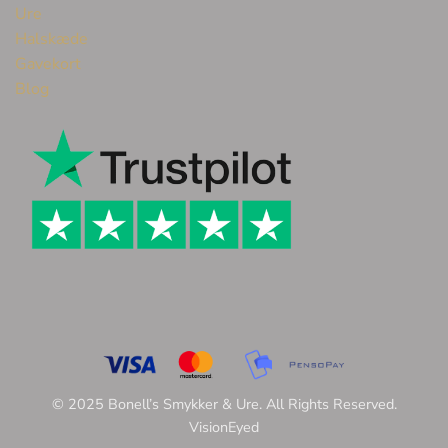
Ure
Halskæde
Gavekort
Blog
© 2025 Bonell’s Smykker & Ure. All Rights Reserved.
VisionEyed