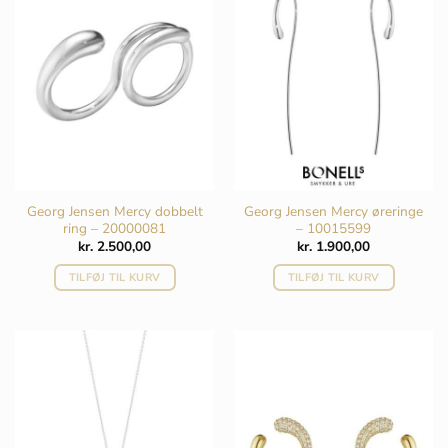
varianter.
Mulighederne
kan
vælges
på
varesiden
Georg Jensen Mercy dobbelt
Georg Jensen Mercy øreringe
ring – 20000081
– 10015599
kr.
2.500,00
kr.
1.900,00
TILFØJ TIL KURV
TILFØJ TIL KURV