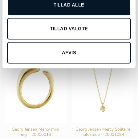
TILLAD ALLE
Georg Jensen Mercy ring lille
Georg Jensen Mercy mini
– 20000020
ring – 20000021
kr.
13.000,00
kr.
27.000,00
TILLAD VALGTE
TILFØJ TIL KURV
TILFØJ TIL KURV
AFVIS
Georg Jensen Mercy mini
Georg Jensen Mercy Solitaire
ring – 20000013
halskæde – 20001084