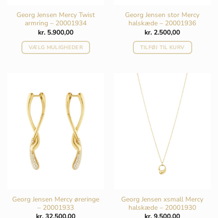
Georg Jensen Mercy Twist
Georg Jensen stor Mercy
armring – 20001934
halskæde – 20001936
kr.
5.900,00
kr.
2.500,00
VÆLG MULIGHEDER
TILFØJ TIL KURV
Dette
vare
har
flere
varianter.
Mulighederne
kan
vælges
på
varesiden
Georg Jensen Mercy øreringe
Georg Jensen xsmall Mercy
– 20001933
halskæde – 20001930
kr.
32.500,00
kr.
9.500,00