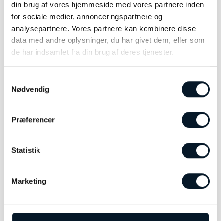
din brug af vores hjemmeside med vores partnere inden
for sociale medier, annonceringspartnere og
analysepartnere. Vores partnere kan kombinere disse
data med andre oplysninger, du har givet dem, eller som
Georg Jensen Mercy
Georg Jensen Mercy Armring
de har indsamlet fra din brug af deres tjenester.
hængslet armring –
– 20000082
20000073
kr.
4.975,00
kr.
3.975,00
Samtykkevalg
VÆLG MULIGHEDER
VÆLG MULIGHEDER
Nødvendig
Dette
Dette
vare
vare
har
har
Præferencer
flere
flere
varianter.
varianter.
Mulighederne
Mulighederne
Statistik
kan
kan
vælges
vælges
Marketing
på
på
varesiden
varesiden