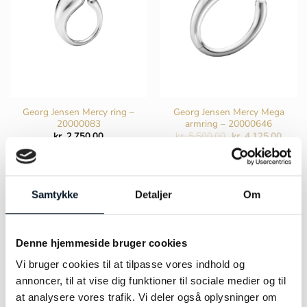
kan
vælges
på
varesiden
Georg Jensen Mercy ring –
Georg Jensen Mercy Mega
20000083
armring – 20000646
Den
Den
kr.
2.750,00
kr.
5.500,00
kr.
4.125,00
oprindelige
aktuel
pris
pris
VÆLG MULIGHEDER
VÆLG MULIGHEDER
var:
er:
kr. 5.500,00.
kr. 4.
Dette
Dette
vare
vare
Samtykke
Detaljer
Om
har
har
flere
flere
varianter.
varianter.
Denne hjemmeside bruger cookies
Mulighederne
Mulighederne
kan
kan
Vi bruger cookies til at tilpasse vores indhold og
vælges
vælges
annoncer, til at vise dig funktioner til sociale medier og til
på
på
at analysere vores trafik. Vi deler også oplysninger om
varesiden
varesiden