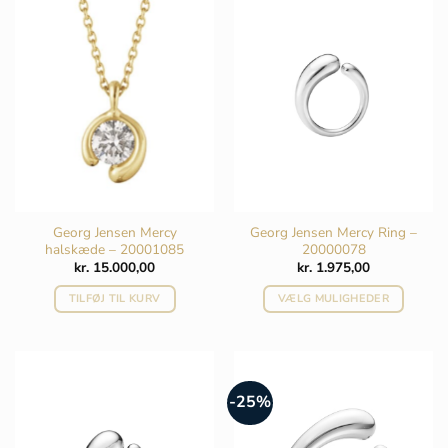
flere
varianter.
Mulighederne
kan
vælges
på
varesiden
Georg Jensen Mercy
Georg Jensen Mercy Ring –
halskæde – 20001085
20000078
kr.
15.000,00
kr.
1.975,00
TILFØJ TIL KURV
VÆLG MULIGHEDER
Dette
vare
har
flere
-25%
varianter.
Mulighederne