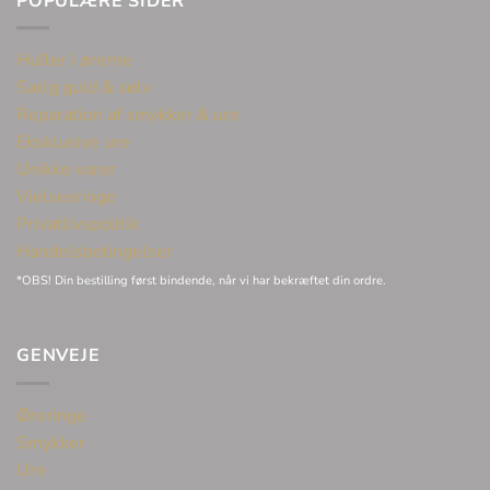
POPULÆRE SIDER
Huller i ørerne
Sælg guld & sølv
Reparation af smykker & ure
Eksklusive ure
Unikke varer
Vielsesringe
Privatlivspolitik
Handelsbetingelser
*OBS! Din bestilling først bindende, når vi har bekræftet din ordre.
GENVEJE
Øreringe
Smykker
Ure