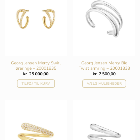
Georg Jensen Mercy Swirl
Georg Jensen Mercy Big
øreringe – 20001835
Twist armring – 20001838
kr.
25.000,00
kr.
7.500,00
TILFØJ TIL KURV
VÆLG MULIGHEDER
Dette
vare
har
flere
varianter.
Mulighederne
kan
vælges