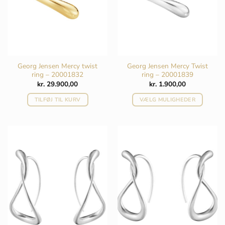
på
varesiden
Georg Jensen Mercy twist
Georg Jensen Mercy Twist
ring – 20001832
ring – 20001839
kr.
29.900,00
kr.
1.900,00
TILFØJ TIL KURV
VÆLG MULIGHEDER
Dette
vare
har
flere
varianter.
Mulighederne
kan
vælges
på
varesiden