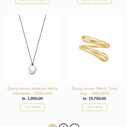
TILFØJ TIL KURV
TILFØJ TIL KURV
Georg Jensen medium Mercy
Georg Jensen Mercy Twist
halskæde – 20001935
ring – 20001829
kr.
1.950,00
kr.
15.750,00
LÆS MERE
LÆS MERE