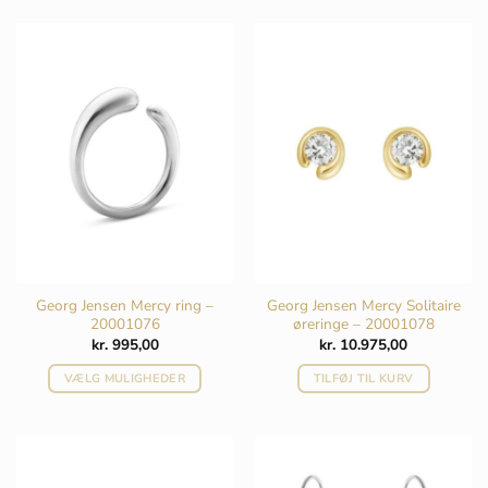
Georg Jensen Mercy ring –
Georg Jensen Mercy Solitaire
20001076
øreringe – 20001078
kr.
995,00
kr.
10.975,00
VÆLG MULIGHEDER
TILFØJ TIL KURV
Dette
vare
har
flere