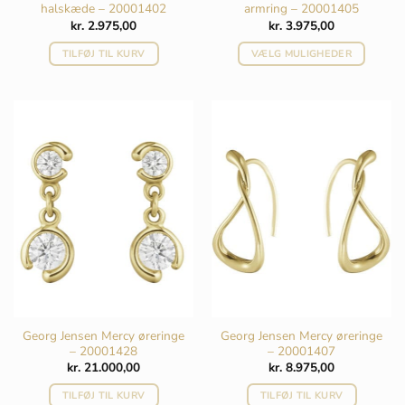
halskæde – 20001402
armring – 20001405
kr.
2.975,00
kr.
3.975,00
TILFØJ TIL KURV
VÆLG MULIGHEDER
Dette
vare
har
flere
varianter.
Mulighederne
kan
vælges
på
varesiden
Georg Jensen Mercy øreringe
Georg Jensen Mercy øreringe
– 20001428
– 20001407
kr.
21.000,00
kr.
8.975,00
TILFØJ TIL KURV
TILFØJ TIL KURV