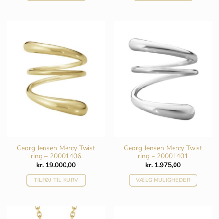
Georg Jensen Mercy Twist
Georg Jensen Mercy Twist
ring – 20001406
ring – 20001401
kr.
19.000,00
kr.
1.975,00
TILFØJ TIL KURV
VÆLG MULIGHEDER
Dette
vare
har