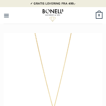
Fortsæt
✓ GRATIS LEVERING FRA 499,-
til
indhold
0