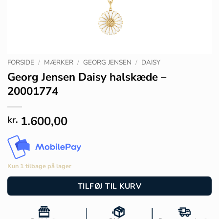
FORSIDE
/
MÆRKER
/
GEORG JENSEN
/
DAISY
Georg Jensen Daisy halskæde –
20001774
1.600,00
kr.
Kun 1 tilbage på lager
TILFØJ TIL KURV