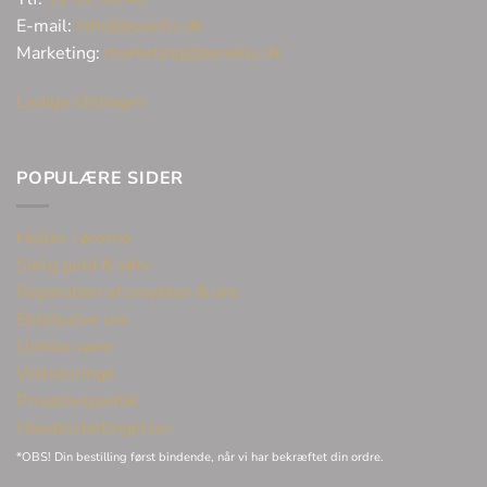
E-mail:
info@bonells.dk
Marketing:
marketing@bonells.dk
Ledige stillinger
POPULÆRE SIDER
Huller i ørerne
Sælg guld & sølv
Reparation af smykker & ure
Eksklusive ure
Unikke varer
Vielsesringe
Privatlivspolitik
Handelsbetingelser
*OBS! Din bestilling først bindende, når vi har bekræftet din ordre.