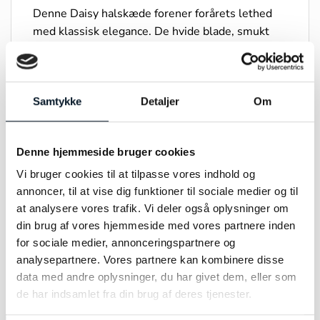
Denne Daisy halskæde forener forårets lethed
med klassisk elegance. De hvide blade, smukt
håndmalet, og de fine detaljer i sølv som er
belagt med 18 karat guld indfanger
marguerittens naturlige skønhed. Vedhænget
Samtykke
Detaljer
Om
hænger i en elegant kæde af sølv som er belagt
med 18 karat guld og udgør et charmerende og
tidløst indslag i enhver smykkesamling.
Denne hjemmeside bruger cookies
Designet og tilføjet Daisy kollektionen i 2025.
Vi bruger cookies til at tilpasse vores indhold og
annoncer, til at vise dig funktioner til sociale medier og til
at analysere vores trafik. Vi deler også oplysninger om
din brug af vores hjemmeside med vores partnere inden
for sociale medier, annonceringspartnere og
RELATEREDE VARER
analysepartnere. Vores partnere kan kombinere disse
data med andre oplysninger, du har givet dem, eller som
de har indsamlet fra din brug af deres tjenester.
-10%