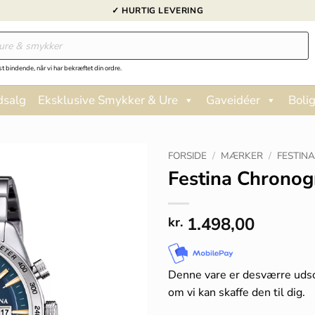
✓ HURTIG LEVERING
st bindende, når vi har bekræftet din ordre.
dsalg
Eksklusive Smykker & Ure
Gaveidéer
Bolig
FORSIDE
/
MÆRKER
/
FESTIN
Festina Chronog
1.498,00
kr.
Denne vare er desværre uds
om vi kan skaffe den til dig.