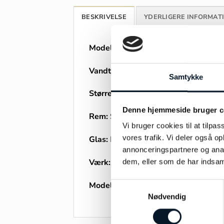
BESKRIVELSE
YDERLIGERE INFORMAT
Model:
Festina
Vandtæthed:
5ATM
Samtykke
Størrelse:
43,5mm
Denne hjemmeside bruger c
Rem:
Stål lænke
Vi bruger cookies til at tilpas
vores trafik. Vi deler også 
Glas:
Mineral
annonceringspartnere og anal
Værk:
Quartz
dem, eller som de har indsaml
Modelnummer:
16759/7
Samtykkevalg
Nødvendig