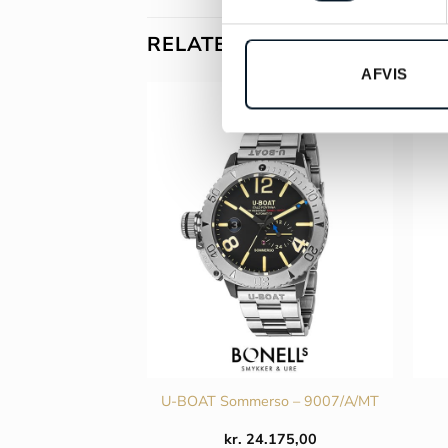
RELATEREDE VARER
AFVIS
TimeWalker –
U-BOAT Sommerso – 9007/A/MT
16061
Den
Den
kr.
17.475,00
kr.
24.175,00