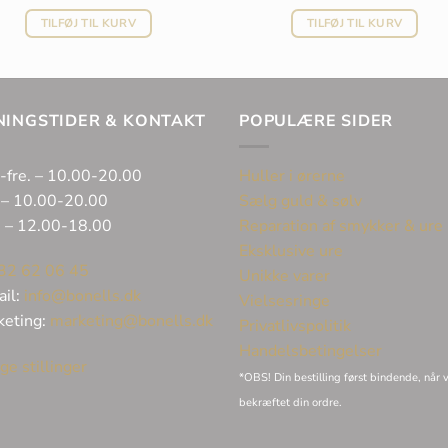
TILFØJ TIL KURV
TILFØJ TIL KURV
NINGSTIDER & KONTAKT
POPULÆRE SIDER
-fre. – 10.00-20.00
Huller i ørerne
 – 10.00-20.00
Sælg guld & sølv
. – 12.00-18.00
Reparation af smykker & ure
Eksklusive ure
32 62 06 45
Unikke varer
ail:
info@bonells.dk
Vielsesringe
keting:
marketing@bonells.dk
Privatlivspolitik
Handelsbetingelser
ge stillinger
*OBS! Din bestilling først bindende, når v
bekræftet din ordre.