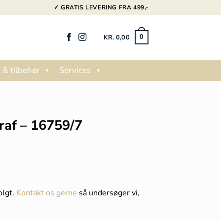
✓ GRATIS LEVERING FRA 499,-
KR.
0,00
0
 & tilbehør
Services
A
raf – 16759/7
olgt.
Kontakt os gerne
så undersøger vi,