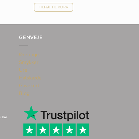
TILFØJ TIL KURV
GENVEJE
Øreringe
Smykker
Ure
Halskæde
Gavekort
Blog
i har