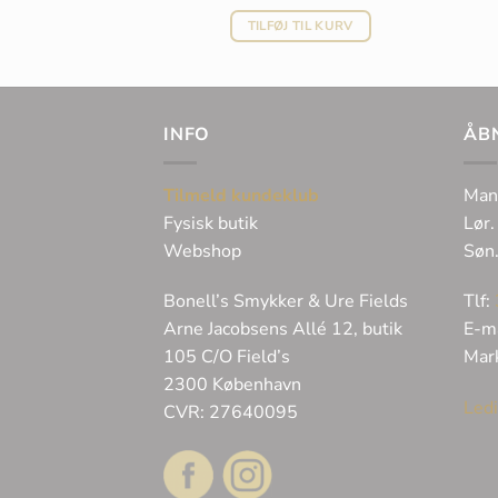
oprindelige
aktuelle
pris
pris
 TIL KURV
TILFØJ TIL KURV
var:
er:
kr. 23.300,00.
kr. 17.475,00.
INFO
ÅB
Tilmeld kundeklub
Man
Fysisk butik
Lør.
Webshop
Søn
Bonell’s Smykker & Ure Fields
Tlf:
Arne Jacobsens Allé 12, butik
E-m
105 C/O Field’s
Mar
2300 København
Ledi
CVR: 27640095