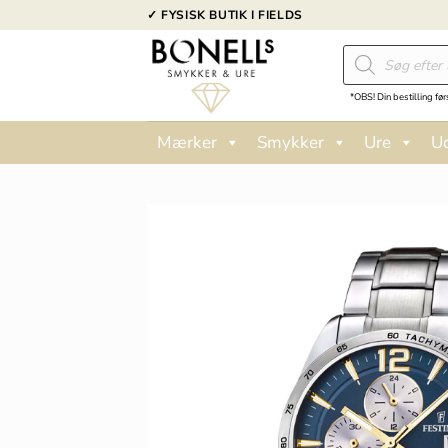
Fortsæt
✓ FYSISK BUTIK I FIELDS
til
Products
indhold
search
*OBS! Din bestilling før
Mærker
Smykker
Ure
U