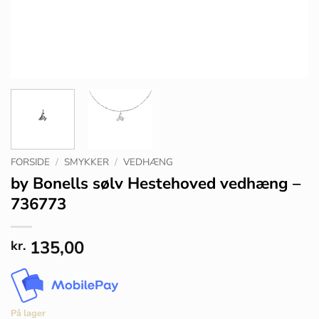
FORSIDE
/
SMYKKER
/
VEDHÆNG
by Bonells sølv Hestehoved vedhæng –
736773
135,00
kr.
På lager