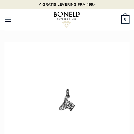
Fortsæt
✓ GRATIS LEVERING FRA 499,-
til
indhold
0