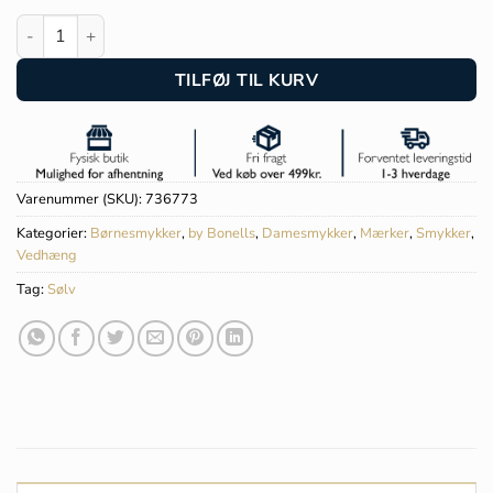
by Bonells sølv Hestehoved vedhæng - 736773 antal
TILFØJ TIL KURV
Varenummer (SKU):
736773
Kategorier:
Børnesmykker
,
by Bonells
,
Damesmykker
,
Mærker
,
Smykker
,
Vedhæng
Tag:
Sølv