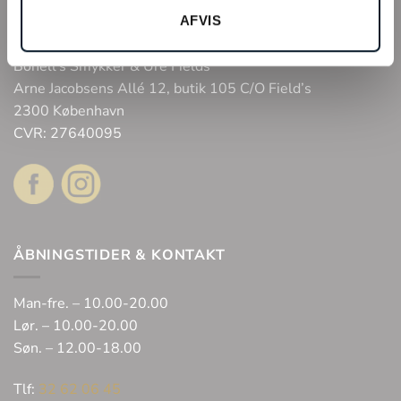
Fysisk butik
AFVIS
Webshop
Bonell’s Smykker & Ure Fields
Arne Jacobsens Allé 12, butik 105 C/O Field’s
2300 København
CVR: 27640095
ÅBNINGSTIDER & KONTAKT
Man-fre. – 10.00-20.00
Lør. – 10.00-20.00
Søn. – 12.00-18.00
Tlf:
32 62 06 45