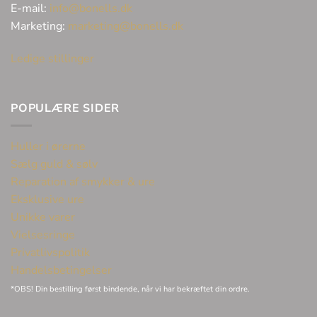
E-mail:
info@bonells.dk
Marketing:
marketing@bonells.dk
Ledige stillinger
POPULÆRE SIDER
Huller i ørerne
Sælg guld & sølv
Reparation af smykker & ure
Eksklusive ure
Unikke varer
Vielsesringe
Privatlivspolitik
Handelsbetingelser
*OBS! Din bestilling først bindende, når vi har bekræftet din ordre.