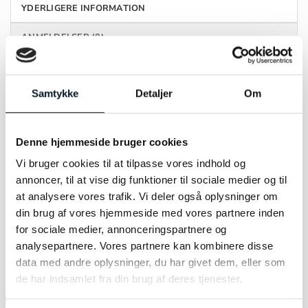
YDERLIGERE INFORMATION
ANMELDELSER (0)
MÆRKE
by Bonells
Samtykke
Detaljer
Om
MATERIALE
Sølv
Denne hjemmeside bruger cookies
STØRRELSE
13,1 x 13,6mm
Vi bruger cookies til at tilpasse vores indhold og
annoncer, til at vise dig funktioner til sociale medier og til
at analysere vores trafik. Vi deler også oplysninger om
din brug af vores hjemmeside med vores partnere inden
for sociale medier, annonceringspartnere og
RELATEREDE VARER
analysepartnere. Vores partnere kan kombinere disse
data med andre oplysninger, du har givet dem, eller som
de har indsamlet fra din brug af deres tjenester.
-30%